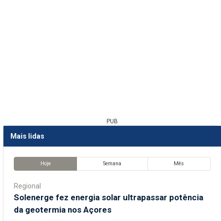
PUB
Mais lidas
Hoje
Semana
Mês
Regional
Solenerge fez energia solar ultrapassar potência
da geotermia nos Açores