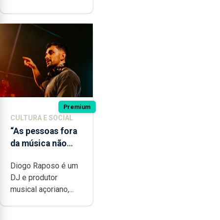
Premium
CULTURA E SOCIAL
“As pessoas fora
da música não
têm a noção do
Diogo Raposo é um
quão difícil é
DJ e produtor
produzir uma
musical açoriano,...
música”