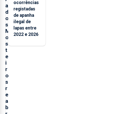
ocorrências
a
registadas
d
de apanha
o
ilegal de
s
lapas entre
M
2022 e 2026
o
s
t
e
i
r
o
s
r
e
a
b
r