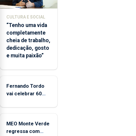
início
da
época
CULTURA E SOCIAL
balnear
“Tenho uma vida
completamente
cheia de trabalho,
dedicação, gosto
e muita paixão”
Fernando Tordo
vai celebrar 60
anos de carreira
no Coliseu
Micaelense
MEO Monte Verde
regressa com