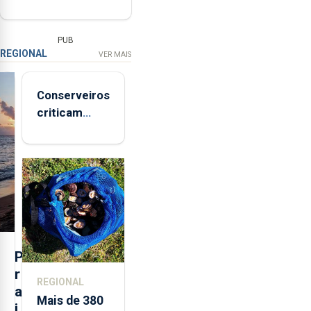
PUB
REGIONAL
VER MAIS
Conserveiros
criticam
marcas
brancas com
selo Marca
Açores
P
r
REGIONAL
a
Mais de 380
i