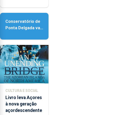
reforço da
acessibilidade
Conservatório de
Ponta Delgada vai
contar com novos
instrumentos
CULTURA E SOCIAL
Livro leva Açores
à nova geração
açordescendente