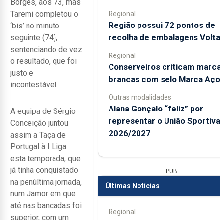
Borges, aos 73, mas
Taremi completou o
Regional
Região possui 72 pontos de
‘bis’ no minuto
recolha de embalagens Volta
seguinte (74),
sentenciando de vez
Regional
o resultado, que foi
Conserveiros criticam marc
justo e
brancas com selo Marca Aço
incontestável.
Outras modalidades
Alana Gonçalo “feliz” por
A equipa de Sérgio
representar o União Sportiv
Conceição juntou
2026/2027
assim a Taça de
Portugal à I Liga
esta temporada, que
já tinha conquistado
PUB
na penúltima jornada,
Últimas Notícias
num Jamor em que
até nas bancadas foi
Regional
superior, com um