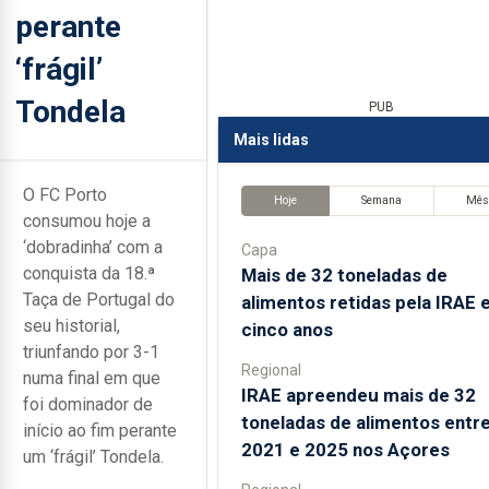
perante
‘frágil’
Tondela
PUB
Mais lidas
O FC Porto
Hoje
Semana
Mê
consumou hoje a
‘dobradinha’ com a
Capa
conquista da 18.ª
Mais de 32 toneladas de
Taça de Portugal do
alimentos retidas pela IRAE
seu historial,
cinco anos
triunfando por 3-1
Regional
numa final em que
IRAE apreendeu mais de 32
foi dominador de
toneladas de alimentos entr
início ao fim perante
2021 e 2025 nos Açores
um ‘frágil’ Tondela.