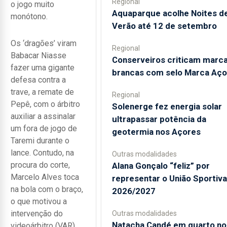
Regional
o jogo muito
Aquaparque acolhe Noites d
monótono.
Verão até 12 de setembro
Os ‘dragões’ viram
Regional
Babacar Niasse
Conserveiros criticam marc
fazer uma gigante
brancas com selo Marca Aço
defesa contra a
trave, a remate de
Regional
Pepê, com o árbitro
Solenerge fez energia solar
auxiliar a assinalar
ultrapassar potência da
um fora de jogo de
geotermia nos Açores
Taremi durante o
lance. Contudo, na
Outras modalidades
procura do corte,
Alana Gonçalo “feliz” por
Marcelo Alves toca
representar o União Sportiv
na bola com o braço,
2026/2027
o que motivou a
intervenção do
Outras modalidades
Natacha Candé em quarto no
videoárbitro (VAR),