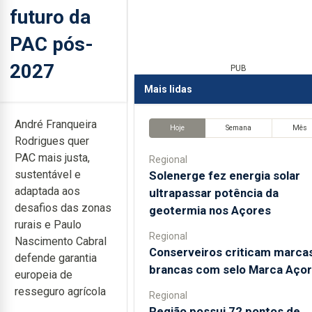
futuro da
PAC pós-
2027
PUB
Mais lidas
André Franqueira
Hoje
Semana
Mês
Rodrigues quer
PAC mais justa,
Regional
sustentável e
Solenerge fez energia solar
adaptada aos
ultrapassar potência da
desafios das zonas
geotermia nos Açores
rurais e Paulo
Regional
Nascimento Cabral
Conserveiros criticam marca
defende garantia
brancas com selo Marca Aço
europeia de
resseguro agrícola
Regional
Região possui 72 pontos de