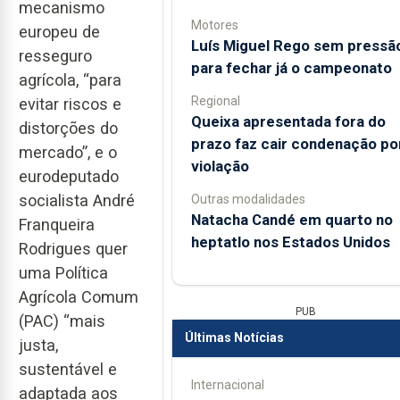
mecanismo
Motores
europeu de
Luís Miguel Rego sem pressã
resseguro
para fechar já o campeonato
agrícola, “para
Regional
evitar riscos e
Queixa apresentada fora do
distorções do
prazo faz cair condenação po
mercado”, e o
violação
eurodeputado
socialista André
Outras modalidades
Natacha Candé em quarto no
Franqueira
heptatlo nos Estados Unidos
Rodrigues quer
uma Política
Agrícola Comum
PUB
(PAC) “mais
Últimas Notícias
justa,
sustentável e
Internacional
adaptada aos