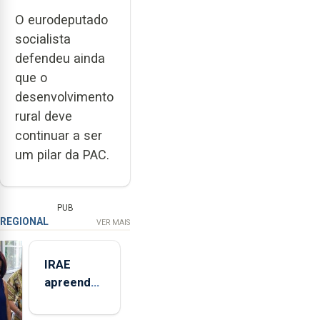
O eurodeputado
socialista
defendeu ainda
que o
desenvolvimento
rural deve
continuar a ser
um pilar da PAC.
PUB
REGIONAL
VER MAIS
IRAE
apreendeu
mais de 32
toneladas