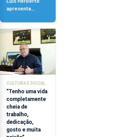
Luís Herberto
apresenta
‘Lugares da
Paisagem’
CULTURA E SOCIAL
“Tenho uma vida
completamente
cheia de
trabalho,
dedicação,
gosto e muita