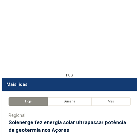
PUB
Mais lidas
Hoje
Semana
Mês
Regional
Solenerge fez energia solar ultrapassar potência
da geotermia nos Açores