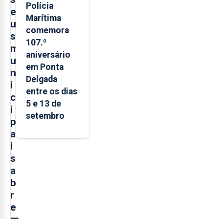
Polícia
e
Marítima
u
comemora
s
107.º
m
aniversário
u
em Ponta
n
Delgada
i
entre os dias
c
5 e 13 de
i
setembro
p
a
i
s
a
b
r
e