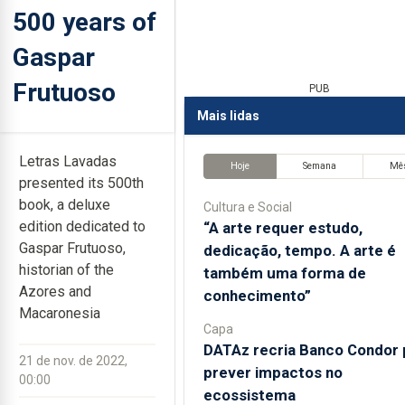
500 years of
Gaspar
Frutuoso
PUB
Mais lidas
Letras Lavadas
Hoje
Semana
Mê
presented its 500th
book, a deluxe
Cultura e Social
edition dedicated to
“A arte requer estudo,
Gaspar Frutuoso,
dedicação, tempo. A arte é
historian of the
também uma forma de
Azores and
conhecimento”
Macaronesia
Capa
DATAz recria Banco Condor 
21 de nov. de 2022,
prever impactos no
00:00
ecossistema