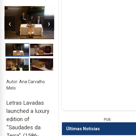
‹
›
Autor: Ana Carvalho
Melo
Letras Lavadas
launched a luxury
edition of
PUB
“Saudades da
Últimas Notícias
Terra”, (1586-