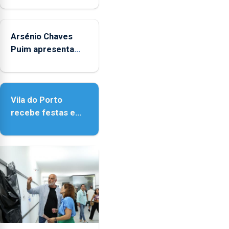
entre
"Museus no Verão"
as
14h00
Arsénio Chaves
e
Puim apresenta
as
obras na Biblioteca
18h00.
de Vila do Porto
Vila do Porto
recebe festas em
honra de Nossa
Senhora da
Assunção