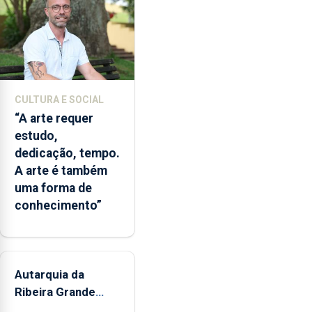
abertura
dos
museus
e
núcleos
museológicos
CULTURA E SOCIAL
integrados
“A arte requer
na
estudo,
Rede
dedicação, tempo.
Municipal
A arte é também
de
uma forma de
Museus
conhecimento”
aos
sábados
durante
o
mês
Autarquia da
de
Ribeira Grande
agosto,
promove iniciativa