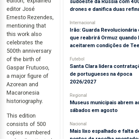
edition," explained
sudoeste da Rússia com 40
editor José
drones e danifica duas refin
Ernesto Rezendes,
Internacional
mentioning that
Irão: Guarda Revolucionária 
this work also
que reabrirá Ormuz quando
celebrates the
aceitarem condições de Te
500th anniversary
of the birth of
Futebol
Santa Clara lidera contrata
Gaspar Frutuoso,
de portugueses na época
a major figure of
2026/2027
Azorean and
Macaronesia
Regional
historiography.
Museus municipais abrem a
sábados em agosto
This edition
consists of 500
Nacional
Mais lixo espalhado e falta d
copies numbered
pontos de recolha apontado