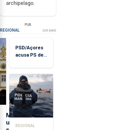
archipelago.
PUB
REGIONAL
VER MAIS
PSD/Açores
acusa PS de
"posição
contraditória"
sobre
evolução
turística
M
u
REGIONAL
s