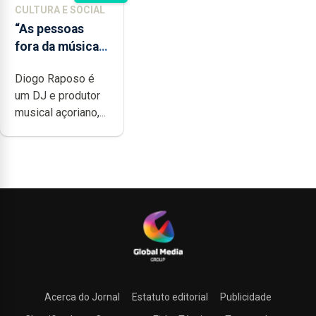
CULTURA E SOCIAL
“As pessoas
fora da música
não têm a
Diogo Raposo é
noção do quão
um DJ e produtor
difícil é
musical açoriano,...
produzir uma
música”
Acerca do Jornal
Estatuto editorial
Publicidade