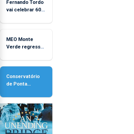
Fernando Tordo
vai celebrar 60
anos de carreira
no Coliseu
Micaelense
MEO Monte
Verde regressa
com reforço da
acessibilidade
Conservatório
de Ponta
Delgada vai
contar com
novos
instrumentos