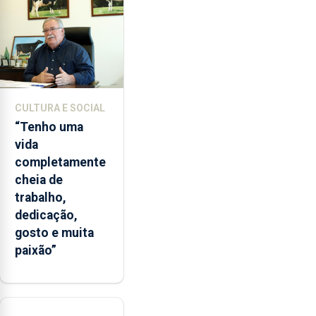
entre
2022
e
2026.
A
ilha
CULTURA E SOCIAL
das
“Tenho uma
Flores
vida
apresenta
completamente
um
cheia de
“decréscimo
trabalho,
significativo”
dedicação,
da
gosto e muita
CPUE
paixão”
entre
2022
e
2025