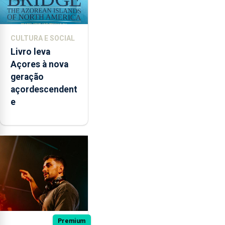
CULTURA E SOCIAL
Livro leva
Açores à nova
geração
açordescendent
e
Premium