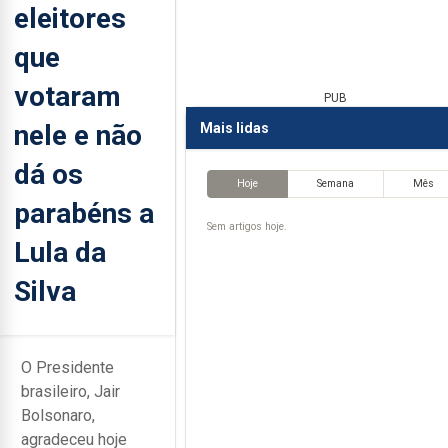
eleitores
que
votaram
PUB
nele e não
Mais lidas
dá os
Hoje
Semana
Mês
parabéns a
Sem artigos hoje.
Lula da
Silva
O Presidente
brasileiro, Jair
Bolsonaro,
agradeceu hoje