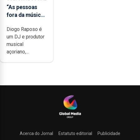
“As pessoas
fora da música
não têm a
Diogo Raposo é
noção do quão
um DJ e produtor
difícil é
musical
produzir uma
açoriano,...
música”
Acerca do Jornal
Estatuto editorial
Publicidade