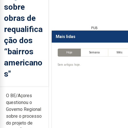
sobre
obras de
requalifica
PUB
Mais lidas
ção dos
“bairros
Hoje
Semana
Mês
americano
Sem artigos hoje.
s"
O BE/Açores
questionou o
Governo Regional
sobre o processo
do projeto de