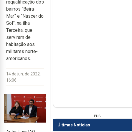
requalificação dos
bairros “Beira-
Mar” e “Nascer do
Sol”, na ilha
Terceira, que
serviram de
habitação aos
militares norte-
americanos.
14 de jun. de 2022,
16:06
PUB
Últimas Notícias
Autor: Lusa/AO