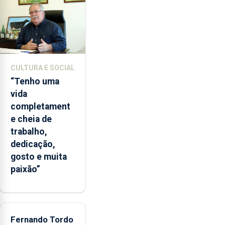
entre
2022
e
2026.
A
ilha
CULTURA E SOCIAL
das
“Tenho uma
Flores
vida
apresenta
completament
um
e cheia de
“decréscimo
trabalho,
significativo”
dedicação,
da
gosto e muita
CPUE
paixão”
entre
2022
e
2025
Fernando Tordo