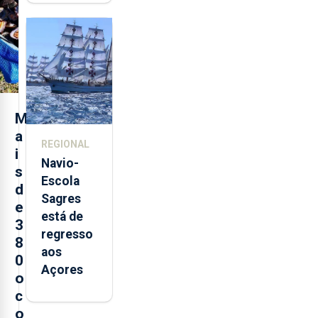
quinta-
feira nova
loja em
São
Sebastião
e cria 30
postos de
M
trabalho
a
REGIONAL
i
Navio-
s
Escola
d
Sagres
e
está de
3
regresso
8
aos
0
Açores
o
c
o