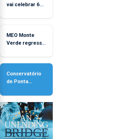
vai celebrar 60
anos de carreira
no Coliseu
Micaelense
MEO Monte
Verde regressa
com reforço da
acessibilidade
Conservatório
de Ponta
Delgada vai
contar com
novos
instrumentos