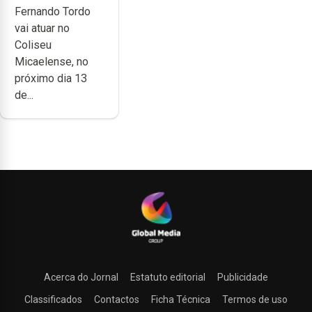
Fernando Tordo
anos de
vai atuar no
carreira no
Coliseu
Coliseu
Micaelense, no
Micaelense
próximo dia 13
de...
Acerca do Jornal
Estatuto editorial
Publicidade
Classificados
Contactos
Ficha Técnica
Termos de uso