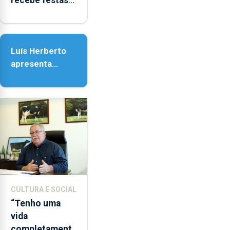
recebe festas
em honra de
Nossa Senhora
da Assunção
Luís Herberto
apresenta
‘Lugares da
Paisagem’
CULTURA E SOCIAL
“Tenho uma
vida
completament