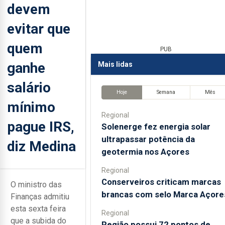
devem
evitar que
quem
PUB
ganhe
Mais lidas
salário
Hoje
Semana
Mês
mínimo
Regional
pague IRS,
Solenerge fez energia solar
ultrapassar potência da
diz Medina
geotermia nos Açores
Regional
Conserveiros criticam marcas
O ministro das
brancas com selo Marca Açore
Finanças admitiu
esta sexta feira
Regional
que a subida do
Região possui 72 pontos de