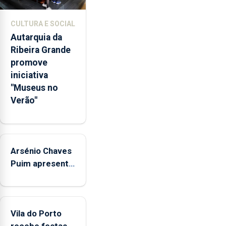
de
competências
CULTURA E SOCIAL
pessoais,
Autarquia da
emocionais
Ribeira Grande
e
promove
sociais
iniciativa
junto
"Museus no
das
Verão"
crianças
Arsénio Chaves
Puim apresenta
obras na
Biblioteca de
Vila do Porto
Vila do Porto