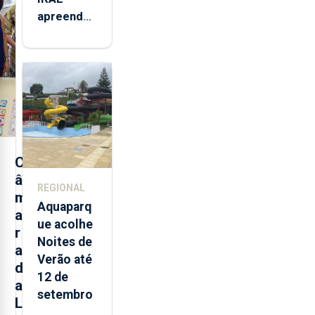
apreendeu
mais de 32
toneladas
de
alimentos
entre
2021 e
2025 nos
Açores
C
â
REGIONAL
m
Aquaparq
a
ue acolhe
r
Noites de
a
Verão até
d
12 de
a
setembro
L