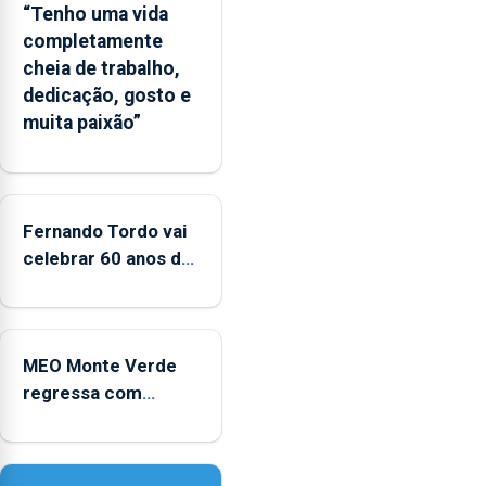
“Tenho uma vida
das
completamente
Flores
cheia de trabalho,
apresenta
dedicação, gosto e
um
muita paixão”
“decréscimo
significativo”
da
CPUE
entre
Fernando Tordo vai
2022
celebrar 60 anos de
e
carreira no Coliseu
2025
Micaelense
MEO Monte Verde
regressa com
reforço da
acessibilidade