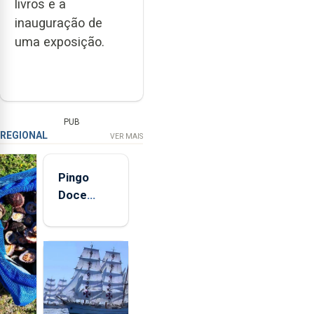
livros e a
inauguração de
uma exposição.
PUB
REGIONAL
VER MAIS
Pingo
Doce
abre esta
quinta-
feira nova
loja em
São
Sebastião