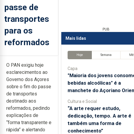
passe de
transportes
para os
PUB
Mais lidas
reformados
Hoje
Semana
Mê
O PAN exigiu hoje
Capa
esclarecimentos ao
"Maioria dos jovens consom
Governo dos Açores
bebidas alcoólicas" é a
sobre o fim do passe
manchete do Açoriano Orien
de transportes
destinado aos
Cultura e Social
“A arte requer estudo,
reformados, pedindo
explicações de
dedicação, tempo. A arte é
“forma transparente e
também uma forma de
rápida” e alertando
conhecimento”