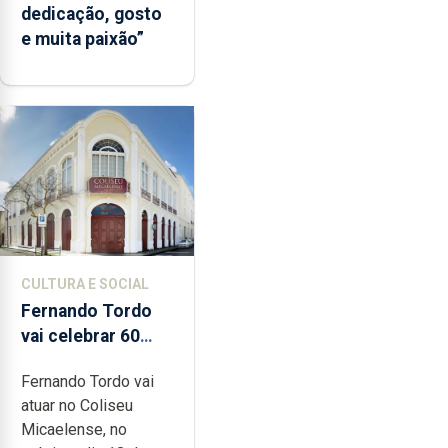
dedicação, gosto
e muita paixão”
CULTURA E SOCIAL
Fernando Tordo
vai celebrar 60
anos de carreira
Fernando Tordo vai
no Coliseu
atuar no Coliseu
Micaelense
Micaelense, no