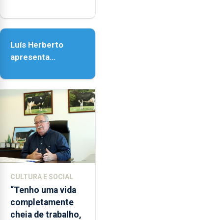
honra de Nossa
Senhora da
Assunção
Luís Herberto
apresenta
‘Lugares da
Paisagem’
CULTURA E SOCIAL
“Tenho uma vida
completamente
cheia de trabalho,