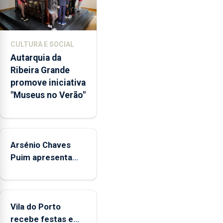
através
da
promoção
de
CULTURA E SOCIAL
competências
Autarquia da
pessoais,
Ribeira Grande
emocionais
promove iniciativa
e
"Museus no Verão"
sociais
junto
das
crianças
Arsénio Chaves
Puim apresenta
obras na Biblioteca
de Vila do Porto
Vila do Porto
recebe festas em