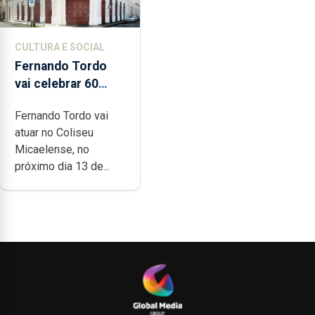
CULTURA E SOCIAL
Fernando Tordo
vai celebrar 60
anos de carreira no
Fernando Tordo vai
Coliseu
atuar no Coliseu
Micaelense
Micaelense, no
próximo dia 13 de...