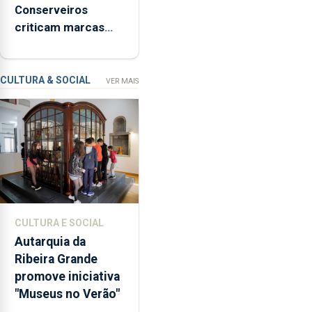
Conserveiros
de
criticam marcas
Ser”
brancas com selo
para
Marca Açores
a
prevenção
CULTURA & SOCIAL
VER MAIS
primária
da
violência
doméstica,
através
da
promoção
de
CULTURA E SOCIAL
competências
Autarquia da
pessoais,
Ribeira Grande
emocionais
promove iniciativa
e
"Museus no Verão"
sociais