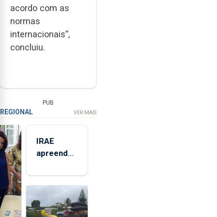
acordo com as
normas
internacionais”,
concluiu.
PUB
REGIONAL
VER MAIS
IRAE
apreendeu
mais de 32
toneladas
de
alimentos
entre