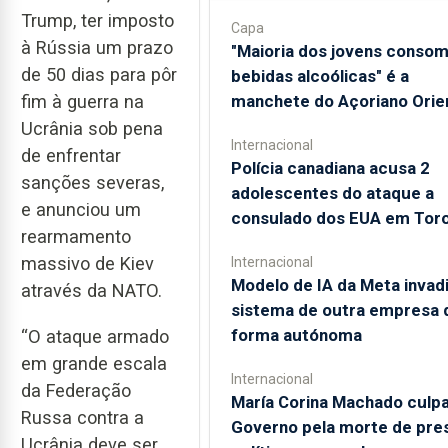
Trump, ter imposto
Capa
à Rússia um prazo
"Maioria dos jovens conso
de 50 dias para pôr
bebidas alcoólicas" é a
fim à guerra na
manchete do Açoriano Orie
Ucrânia sob pena
Internacional
de enfrentar
Polícia canadiana acusa 2
sanções severas,
adolescentes do ataque a
e anunciou um
consulado dos EUA em Tor
rearmamento
massivo de Kiev
Internacional
Modelo de IA da Meta invad
através da NATO.
sistema de outra empresa 
forma autónoma
“O ataque armado
em grande escala
Internacional
da Federação
María Corina Machado culp
Russa contra a
Governo pela morte de pre
Ucrânia deve ser