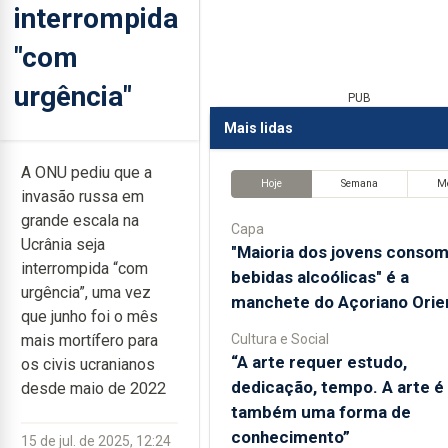
interrompida
"com
urgência"
PUB
Mais lidas
A ONU pediu que a
Hoje
Semana
M
invasão russa em
grande escala na
Capa
Ucrânia seja
"Maioria dos jovens conso
interrompida “com
bebidas alcoólicas" é a
urgência”, uma vez
manchete do Açoriano Orie
que junho foi o mês
Cultura e Social
mais mortífero para
“A arte requer estudo,
os civis ucranianos
dedicação, tempo. A arte é
desde maio de 2022
também uma forma de
conhecimento”
15 de jul. de 2025, 12:24