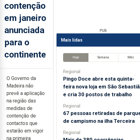
contenção
em janeiro
anunciada
PUB
para o
Mais lidas
continente
Hoje
Semana
Mês
Regional
O Governo da
Pingo Doce abre esta quinta-
Madeira não
feira nova loja em São Sebasti
prevê a aplicação
e cria 30 postos de trabalho
na região das
Regional
medidas de
67 pessoas retiradas de parqu
contenção de
de campismo na ilha Terceira
contactos que
estarão em vigor
Regional
na primeira
Mais de 380 ocorrências