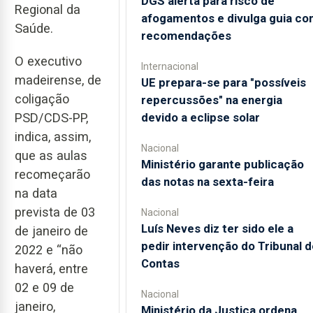
DGS alerta para risco de
Regional da
afogamentos e divulga guia co
Saúde.
recomendações
O executivo
Internacional
madeirense, de
UE prepara-se para "possíveis
coligação
repercussões" na energia
devido a eclipse solar
PSD/CDS-PP,
indica, assim,
Nacional
que as aulas
Ministério garante publicação
recomeçarão
das notas na sexta-feira
na data
prevista de 03
Nacional
Luís Neves diz ter sido ele a
de janeiro de
pedir intervenção do Tribunal d
2022 e “não
Contas
haverá, entre
02 e 09 de
Nacional
janeiro,
Ministério da Justiça ordena