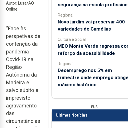
Autor: Lusa/AO
segurança na escola profission
Online
Regional
Novo jardim vai preservar 400
“Face às
variedades de Camélias
perspetivas de
Cultura e Social
contenção da
MEO Monte Verde regressa c
pandemia
reforço da acessibilidade
Covid-19 na
Regional
Região
Desemprego nos 5% em
Autónoma da
trimestre onde emprego ating
Madeira e
máximo histórico
salvo súbito e
imprevisto
agravamento
PUB
das
Últimas Notícias
circunstâncias