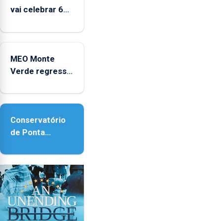
vai celebrar 60
anos de carreira
no Coliseu
Micaelense
MEO Monte
Verde regressa
com reforço da
acessibilidade
Conservatório
de Ponta
Delgada vai
contar com
novos
instrumentos