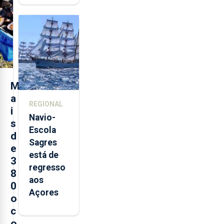
quinta-
feira nova
loja em
São
Sebastião
e cria 30
postos de
M
trabalho
a
REGIONAL
i
Navio-
s
Escola
d
Sagres
e
está de
3
regresso
8
aos
0
Açores
o
c
o