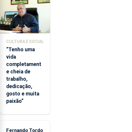
entre
2022
e
2026.
A
ilha
CULTURA E SOCIAL
das
“Tenho uma
Flores
vida
apresenta
completament
um
e cheia de
“decréscimo
trabalho,
significativo”
dedicação,
da
gosto e muita
CPUE
paixão”
entre
2022
e
2025
Fernando Tordo