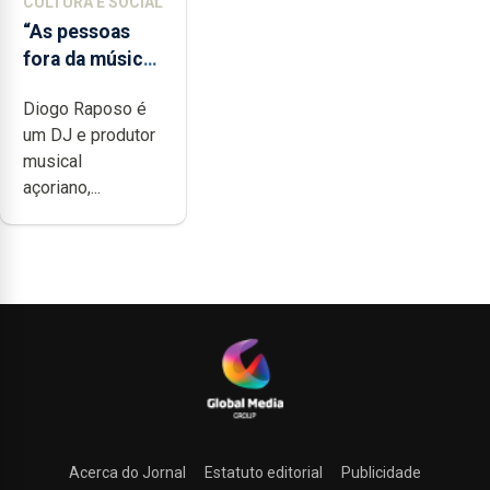
CULTURA E SOCIAL
“As pessoas
fora da música
não têm a
Diogo Raposo é
noção do quão
um DJ e produtor
difícil é
musical
produzir uma
açoriano,...
música”
Acerca do Jornal
Estatuto editorial
Publicidade