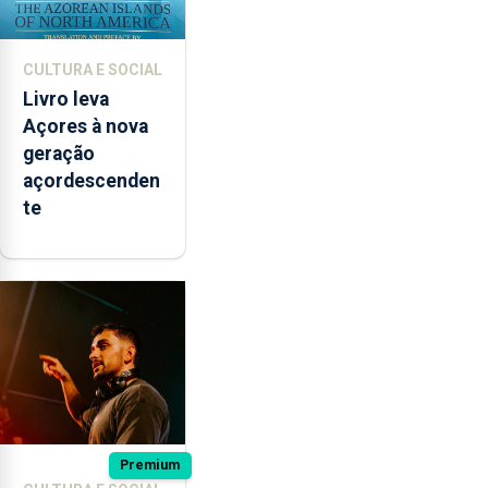
CULTURA E SOCIAL
Livro leva
Açores à nova
geração
açordescenden
te
Premium