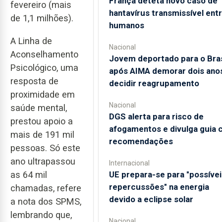
França deteta novo caso de
fevereiro (mais
hantavírus transmissível ent
de 1,1 milhões).
humanos
A Linha de
Nacional
Aconselhamento
Jovem deportado para o Bras
Psicológico, uma
após AIMA demorar dois ano
resposta de
decidir reagrupamento
proximidade em
Nacional
saúde mental,
DGS alerta para risco de
prestou apoio a
afogamentos e divulga guia
mais de 191 mil
recomendações
pessoas. Só este
ano ultrapassou
Internacional
UE prepara-se para "possívei
as 64 mil
repercussões" na energia
chamadas, refere
devido a eclipse solar
a nota dos SPMS,
lembrando que,
Nacional