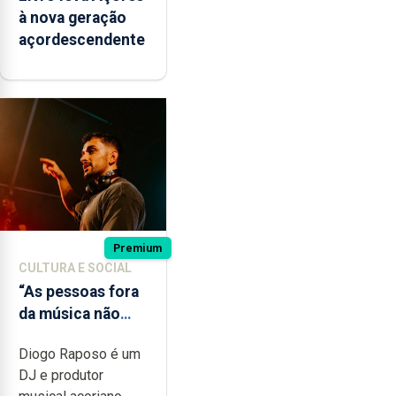
à nova geração
açordescendente
Premium
CULTURA E SOCIAL
“As pessoas fora
da música não
têm a noção do
Diogo Raposo é um
quão difícil é
DJ e produtor
produzir uma