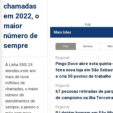
chamadas
em 2022, o
maior
PUB
Mais lidas
número de
sempre
Hoje
Semana
Mês
Regional
Pingo Doce abre esta quinta-
A Linha SNS 24
feira nova loja em São Sebas
atendeu este ano
e cria 30 postos de trabalho
mais de nove
milhões de
Regional
chamadas, o maior
67 pessoas retiradas de par
número de
de campismo na ilha Terceir
atendimentos de
sempre, e janeiro o
Regional
PJ detém homem em São Mi