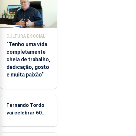
entre
2022
e
2026.
A
CULTURA E SOCIAL
ilha
“Tenho uma vida
das
completamente
Flores
cheia de trabalho,
apresenta
dedicação, gosto
um
e muita paixão”
“decréscimo
significativo”
da
CPUE
entre
Fernando Tordo
2022
vai celebrar 60
e
anos de carreira
2025
no Coliseu
Micaelense