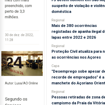
mês com mais
suspeito de violação e violên
preenchido, com
doméstica
perto de 3,3
milhões.
Regional
Mais de 380 ocorrências
registadas de apanha ilegal d
30 de dez. de 2022,
lapas entre 2022 e 2026
11:28
Regional
Proteção Civil atualiza para 
as ocorrências nos Açores
Capa
"Desemprego sobe apesar d
recorde de empregados" é a
manchete do Açoriano Orient
Autor: Lusa/AO Online
Regional
Pessoas retiradas de zona d
Segundo os
campismo da Praia da Vitóri