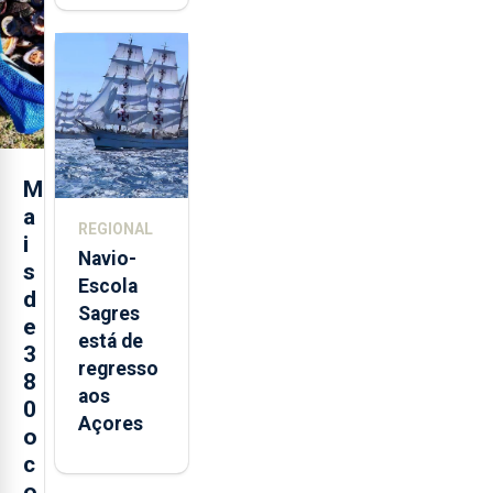
quinta-
feira nova
loja em
São
Sebastião
e cria 30
postos de
M
trabalho
a
REGIONAL
i
Navio-
s
Escola
d
Sagres
e
está de
3
regresso
8
aos
0
Açores
o
c
o