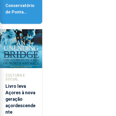
Conservatório
de Ponta
Delgada vai
contar com
novos
instrumentos
CULTURA E
SOCIAL
Livro leva
Açores à nova
geração
açordescende
nte