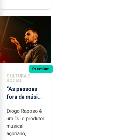
Premium
CULTURA E
SOCIAL
“As pessoas
fora da música
não têm a
Diogo Raposo é
noção do quão
um DJ e produtor
difícil é
musical
produzir uma
açoriano,...
música”