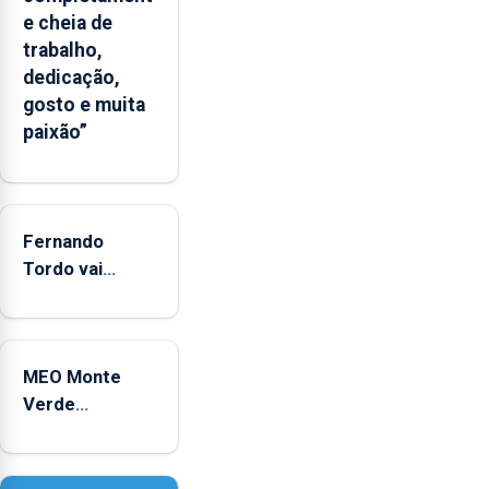
“decréscimo
e cheia de
significativo”
trabalho,
da
dedicação,
CPUE
gosto e muita
entre
paixão”
2022
e
2025
Fernando
Tordo vai
celebrar 60
anos de
carreira no
MEO Monte
Coliseu
Verde
Micaelense
regressa com
reforço da
acessibilidade