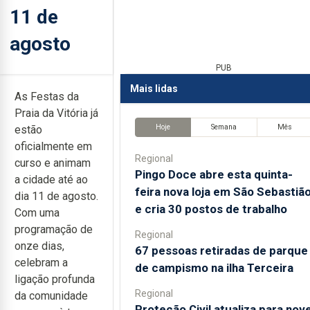
11 de
agosto
PUB
Mais lidas
As Festas da
Praia da Vitória já
Hoje
Semana
Mês
estão
oficialmente em
Regional
curso e animam
Pingo Doce abre esta quinta-
a cidade até ao
feira nova loja em São Sebastiã
dia 11 de agosto.
e cria 30 postos de trabalho
Com uma
programação de
Regional
onze dias,
67 pessoas retiradas de parque
celebram a
de campismo na ilha Terceira
ligação profunda
Regional
da comunidade
Proteção Civil atualiza para nov