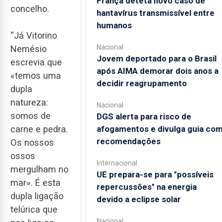
França deteta novo caso de
concelho.
hantavírus transmissível entre
humanos
“Já Vitorino
Nacional
Nemésio
Jovem deportado para o Brasil
escrevia que
após AIMA demorar dois anos a
«temos uma
decidir reagrupamento
dupla
natureza:
Nacional
somos de
DGS alerta para risco de
afogamentos e divulga guia co
carne e pedra.
recomendações
Os nossos
ossos
Internacional
mergulham no
UE prepara-se para "possíveis
mar». É esta
repercussões" na energia
dupla ligação
devido a eclipse solar
telúrica que
Nacional