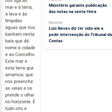
nos liga ao
Ministério garante publicação
mar e à terra;
das notas na sexta-feira
à lava e às
límpidas
Nacional
águas que nos
Luís Neves diz ter sido ele a
banham nesta
pedir intervenção do Tribunal d
Contas
baía que dá
nome à cidade
e ao Concelho.
Este mar e
esta terra que
amamos; que
nos preenche
as veias e os
prende o olhar
no horizonte. É
tudo isto e