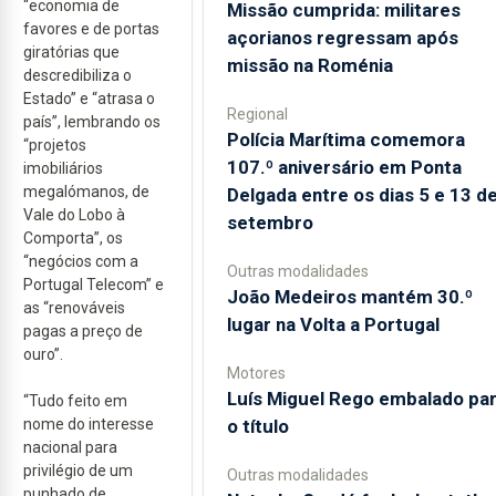
“economia de
Missão cumprida: militares
favores e de portas
açorianos regressam após
giratórias que
missão na Roménia
descredibiliza o
Estado” e “atrasa o
Regional
país”, lembrando os
Polícia Marítima comemora
“projetos
107.º aniversário em Ponta
imobiliários
megalómanos, de
Delgada entre os dias 5 e 13 d
Vale do Lobo à
setembro
Comporta”, os
“negócios com a
Outras modalidades
Portugal Telecom” e
João Medeiros mantém 30.º
as “renováveis
lugar na Volta a Portugal
pagas a preço de
ouro”.
Motores
Luís Miguel Rego embalado pa
“Tudo feito em
o título
nome do interesse
nacional para
privilégio de um
Outras modalidades
punhado de