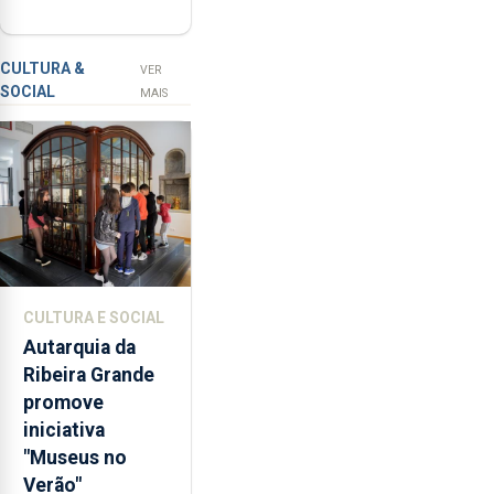
Ensino Superior
nos
na 1.ª fase
Açores
ronda
CULTURA &
VER
SOCIAL
os
MAIS
65
milhões
de
euros
e
abrange
767
respostas
CULTURA E SOCIAL
habitacionais,
Autarquia da
anunciou
Ribeira Grande
o
promove
Governo
iniciativa
Regional.
"Museus no
Verão"