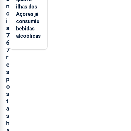
n
ilhas dos
c
Açores já
i
consumiu
a
bebidas
7
alcoólicas
6
7
r
e
s
p
o
s
t
a
s
h
a