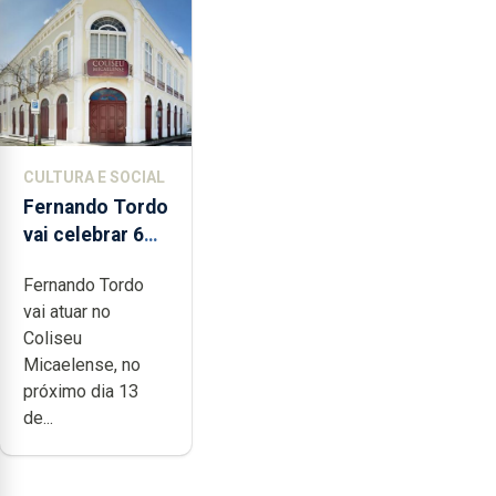
CULTURA E SOCIAL
Fernando Tordo
vai celebrar 60
anos de carreira
Fernando Tordo
no Coliseu
vai atuar no
Micaelense
Coliseu
Micaelense, no
próximo dia 13
de...