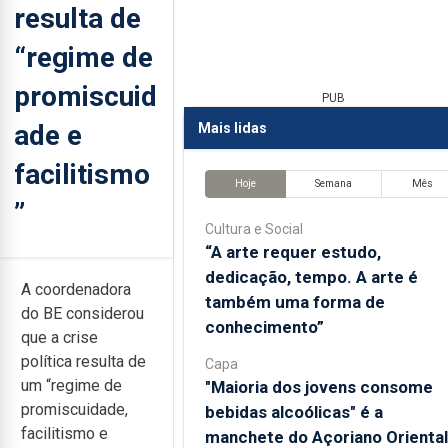
resulta de
“regime de
promiscuid
PUB
ade e
Mais lidas
facilitismo
Hoje
Semana
Mês
”
Cultura e Social
“A arte requer estudo,
dedicação, tempo. A arte é
A coordenadora
também uma forma de
do BE considerou
conhecimento”
que a crise
política resulta de
Capa
um “regime de
"Maioria dos jovens consome
promiscuidade,
bebidas alcoólicas" é a
facilitismo e
manchete do Açoriano Oriental