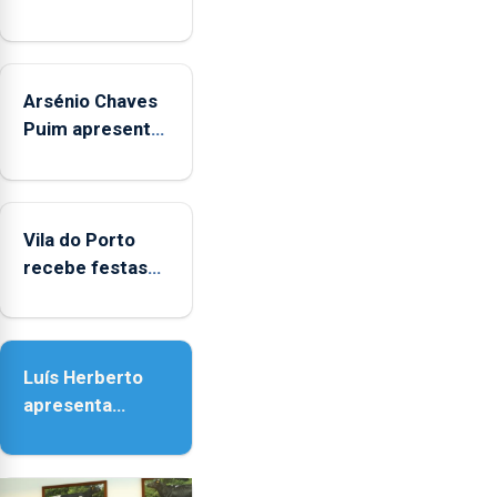
Arsénio Chaves
Puim apresenta
obras na
Biblioteca de
Vila do Porto
Vila do Porto
recebe festas
em honra de
Nossa Senhora
da Assunção
Luís Herberto
apresenta
‘Lugares da
Paisagem’