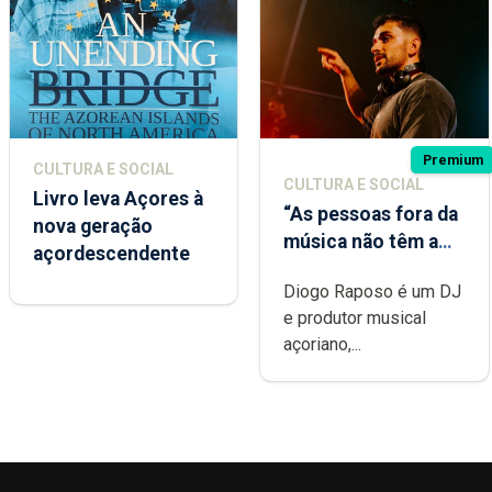
Premium
CULTURA E SOCIAL
CULTURA E SOCIAL
Livro leva Açores à
“As pessoas fora da
nova geração
música não têm a
açordescendente
noção do quão
Diogo Raposo é um DJ
difícil é produzir
e produtor musical
uma música”
açoriano,...