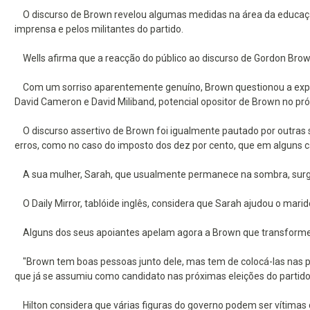
O discurso de Brown revelou algumas medidas na área da educação,
imprensa e pelos militantes do partido.
Wells afirma que a reacção do público ao discurso de Gordon Brown
Com um sorriso aparentemente genuíno, Brown questionou a experiê
David Cameron e David Miliband, potencial opositor de Brown no pró
O discurso assertivo de Brown foi igualmente pautado por outras s
erros, como no caso do imposto dos dez por cento, que em alguns 
A sua mulher, Sarah, que usualmente permanece na sombra, surg
O Daily Mirror, tablóide inglês, considera que Sarah ajudou o mari
Alguns dos seus apoiantes apelam agora a Brown que transforme o 
"Brown tem boas pessoas junto dele, mas tem de colocá-las nas pos
que já se assumiu como candidato nas próximas eleições do partido
Hilton considera que várias figuras do governo podem ser vítimas d