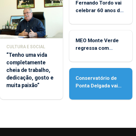
Fernando Tordo vai
celebrar 60 anos de
carreira no Coliseu
Micaelense
MEO Monte Verde
CULTURA E SOCIAL
regressa com
“Tenho uma vida
reforço da
completamente
acessibilidade
cheia de trabalho,
dedicação, gosto e
Conservatório de
muita paixão”
Ponta Delgada vai
contar com novos
instrumentos