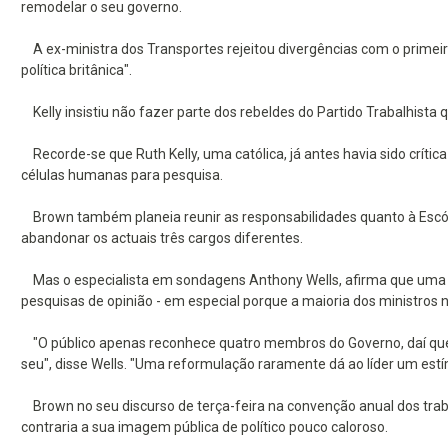
remodelar o seu governo.
A ex-ministra dos Transportes rejeitou divergências com o primei
política britânica".
Kelly insistiu não fazer parte dos rebeldes do Partido Trabalhist
Recorde-se que Ruth Kelly, uma católica, já antes havia sido crític
células humanas para pesquisa.
Brown também planeia reunir as responsabilidades quanto à Escócia
abandonar os actuais três cargos diferentes.
Mas o especialista em sondagens Anthony Wells, afirma que uma 
pesquisas de opinião - em especial porque a maioria dos ministros 
"O público apenas reconhece quatro membros do Governo, daí q
seu", disse Wells. "Uma reformulação raramente dá ao líder um estí
Brown no seu discurso de terça-feira na convenção anual dos trab
contraria a sua imagem pública de político pouco caloroso.