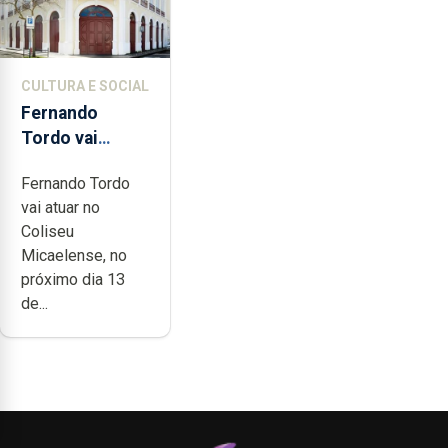
CULTURA E SOCIAL
Fernando
Tordo vai
celebrar 60
Fernando Tordo
anos de
vai atuar no
carreira no
Coliseu
Coliseu
Micaelense, no
Micaelense
próximo dia 13
de...