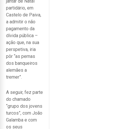
jantar de Natal
partidário, em
Castelo de Paiva,
a admitir o não
pagamento da
dívida pública –
ação que, na sua
perspetiva, iria
pôr “as pernas
dos banqueiros
alemães a
tremer”.
A seguir, fez parte
do chamado
“grupo dos jovens
turcos”, com João
Galamba e com
os seus