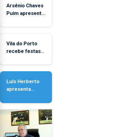
Arsénio Chaves
Puim apresenta
obras na
Biblioteca de
Vila do Porto
Vila do Porto
recebe festas
em honra de
Nossa Senhora
da Assunção
Luís Herberto
apresenta
‘Lugares da
Paisagem’