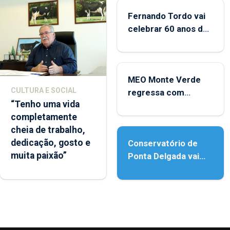
Fernando Tordo vai
celebrar 60 anos de
carreira no Coliseu
Micaelense
MEO Monte Verde
CULTURA E SOCIAL
regressa com
“Tenho uma vida
reforço da
completamente
acessibilidade
cheia de trabalho,
dedicação, gosto e
Conservatório de
muita paixão”
Ponta Delgada vai
contar com novos
instrumentos