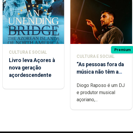
Premium
CULTURA E SOCIAL
CULTURA E SOCIAL
Livro leva Açores à
“As pessoas fora da
nova geração
música não têm a
açordescendente
noção do quão
Diogo Raposo é um DJ
difícil é produzir
e produtor musical
uma música”
açoriano,...