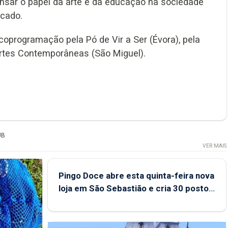
nsar o papel da arte e da educação na sociedade
cado.
oprogramação pela Pó de Vir a Ser (Évora), pela
 Artes Contemporâneas (São Miguel).
UB
VER MAIS
Pingo Doce abre esta quinta-feira nova
loja em São Sebastião e cria 30 postos
de trabalho