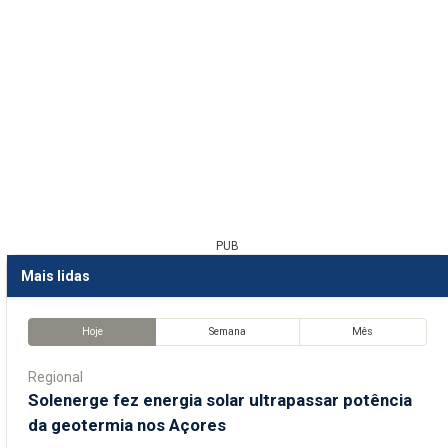
PUB
Mais lidas
Hoje
Semana
Mês
Regional
Solenerge fez energia solar ultrapassar potência
da geotermia nos Açores