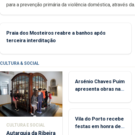
para a prevenção primária da violência doméstica, através da
promoção de competências pessoais, emocionais e sociais 
crianças
Praia dos Mosteiros reabre a banhos após
terceira interditação
CULTURA & SOCIAL
Arsénio Chaves Puim
apresenta obras na
Biblioteca de Vila do
Porto
Vila do Porto recebe
CULTURA E SOCIAL
festas em honra de
Autarquia da Ribeira
Nossa Senhora da