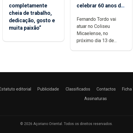
completamente
celebrar 60 anos de
cheia de trabalho,
carreira no Coliseu
Fernando Tordo vai
dedicação, gosto e
Micaelense
atuar no Coliseu
muita paixão”
Micaelense, no
próximo dia 13 de...
Estatuto editorial
Publicidade
Classificados
Contactos
Ficha
Assinaturas
© 2026 Açoriano Oriental. Todos os direitos reservados.