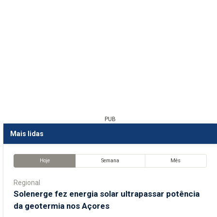
PUB
Mais lidas
Hoje
Semana
Mês
Regional
Solenerge fez energia solar ultrapassar potência
da geotermia nos Açores