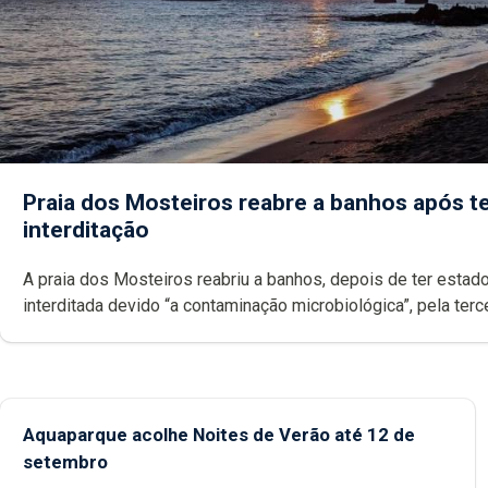
Praia dos Mosteiros reabre a banhos após te
interditação
A praia dos Mosteiros reabriu a banhos, depois de ter estado
interditada devido “a contaminação microbiológica”, pela terceira vez
desde o início da época balnear
Aquaparque acolhe Noites de Verão até 12 de
setembro