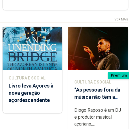
VER MAIS
Premium
CULTURA E SOCIAL
CULTURA E SOCIAL
Livro leva Açores à
“As pessoas fora da
nova geração
música não têm a
açordescendente
noção do quão
Diogo Raposo é um DJ
difícil é produzir
e produtor musical
uma música”
açoriano,...