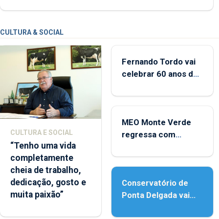
CULTURA & SOCIAL
Fernando Tordo vai
celebrar 60 anos de
carreira no Coliseu
Micaelense
MEO Monte Verde
CULTURA E SOCIAL
regressa com
“Tenho uma vida
reforço da
completamente
acessibilidade
cheia de trabalho,
dedicação, gosto e
Conservatório de
muita paixão”
Ponta Delgada vai
contar com novos