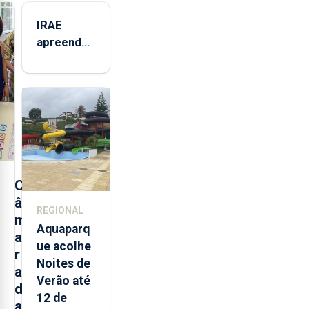
IRAE
apreendeu
mais de 32
toneladas
de
alimentos
entre
2021 e
2025 nos
Açores
C
â
REGIONAL
m
Aquaparq
a
ue acolhe
r
Noites de
a
Verão até
d
12 de
a