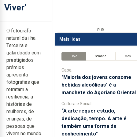
Viver’
O fotógrafo
PUB
natural da ilha
Mais lidas
Terceira e
galardoado com
Hoje
Semana
Mês
prestigiados
prémios
Capa
apresenta
"Maioria dos jovens consome
fotografias que
bebidas alcoólicas" é a
retratam a
manchete do Açoriano Oriental
resiliência, a
Cultura e Social
histórias de
“A arte requer estudo,
mulheres, de
dedicação, tempo. A arte é
crianças, de
também uma forma de
pessoas que
conhecimento”
vivem no mundo.