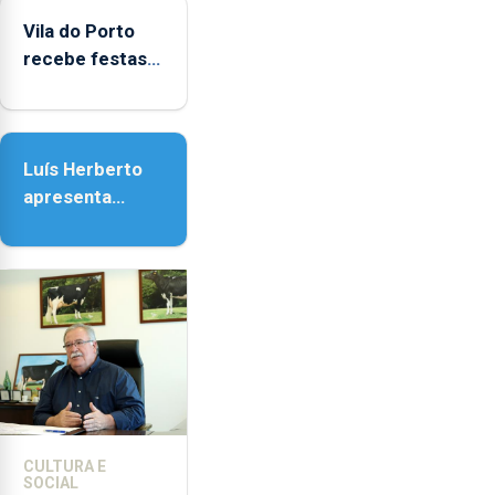
Vila do Porto
Vila do Porto
recebe festas
em honra de
Nossa Senhora
da Assunção
Luís Herberto
apresenta
‘Lugares da
Paisagem’
CULTURA E
SOCIAL