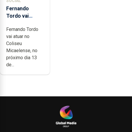
SOCIAL
Fernando
Tordo vai
celebrar 60
Fernando Tordo
anos de
vai atuar no
carreira no
Coliseu
Coliseu
Micaelense, no
Micaelense
próximo dia 13
de...