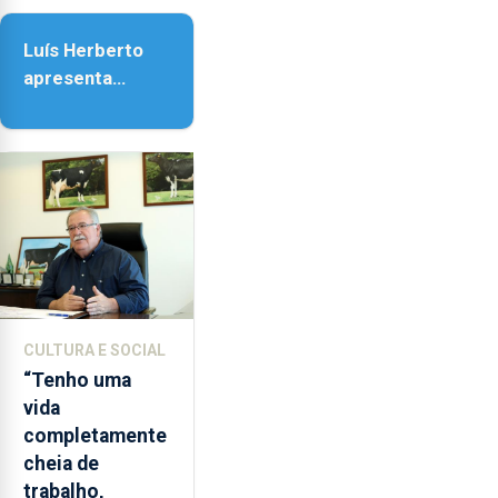
tem
da Assunção
duas
Luís Herberto
novas
apresenta
ofertas:
‘Lugares da
a
Paisagem’
licenciatura
em
Biotecnologia
e
o
mestrado
em
Comunicação
CULTURA E SOCIAL
de
“Tenho uma
Ciência.
vida
completamente
cheia de
trabalho,