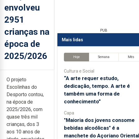
envolveu
2951
crianças na
PUB
Mais lidas
época de
2025/2026
Hoje
Semana
Mês
Cultura e Social
“A arte requer estudo,
O projeto
dedicação, tempo. A arte é
Escolinhas do
também uma forma de
Desporto contou,
conhecimento”
na época de
2025/2026, com
Capa
quase três mil
"Maioria dos jovens consome
crianças, dos 3
bebidas alcoólicas" é a
aos 10 anos de
manchete do Açoriano Orienta