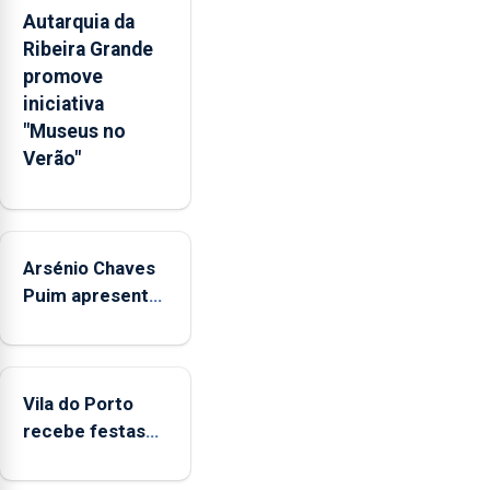
o
Autarquia da
maior
Ribeira Grande
número
promove
de
iniciativa
candidatos
"Museus no
em
Verão"
30
anos
exceto
durante
Arsénio Chaves
a
Puim apresenta
pandemia.
Universidade
obras na
dos
Biblioteca de
Açores
Vila do Porto
disponibiliza
Vila do Porto
665
recebe festas
vagas
em honra de
e
Nossa Senhora