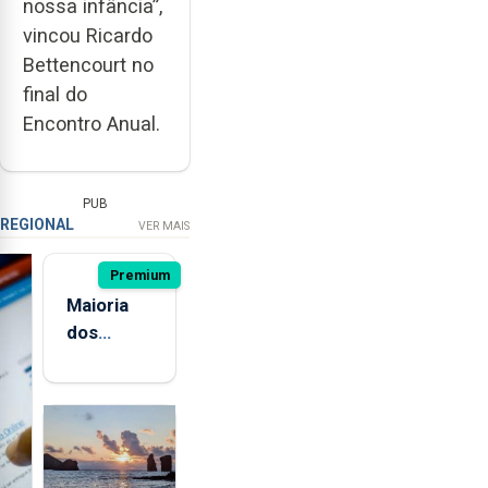
nossa infância”,
vincou Ricardo
Bettencourt no
final do
Encontro Anual.
PUB
REGIONAL
VER MAIS
Premium
Maioria
dos
jovens de
quatro
ilhas dos
Açores já
consumiu