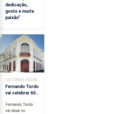
dedicação,
gosto e muita
paixão”
CULTURA E SOCIAL
Fernando Tordo
vai celebrar 60
anos de carreira
Fernando Tordo
no Coliseu
vai atuar no
Micaelense