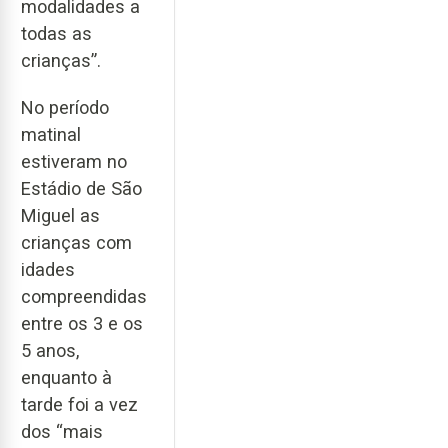
modalidades a
todas as
crianças”.
No período
matinal
estiveram no
Estádio de São
Miguel as
crianças com
idades
compreendidas
entre os 3 e os
5 anos,
enquanto à
tarde foi a vez
dos “mais