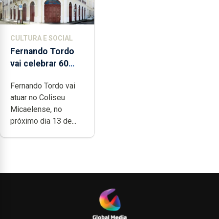
CULTURA E SOCIAL
Fernando Tordo
vai celebrar 60
anos de carreira
Fernando Tordo vai
no Coliseu
atuar no Coliseu
Micaelense
Micaelense, no
próximo dia 13 de...