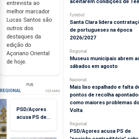
aceitarem condições de Te
entrevista ao
melhor marcador
Futebol
Lucas Santos são
Santa Clara lidera contrata
outros dos
de portugueses na época
destaques da
2026/2027
edição do
Regional
Açoriano Oriental
Museus municipais abrem a
de hoje.
sábados em agosto
Nacional
PUB
Mais lixo espalhado e falta d
REGIONAL
VER MAIS
pontos de recolha apontado
como maiores problemas d
PSD/Açores
Volta
acusa PS de
Regional
"posição
PSD/Açores acusa PS de
contraditória"
"posição contraditória" sobr