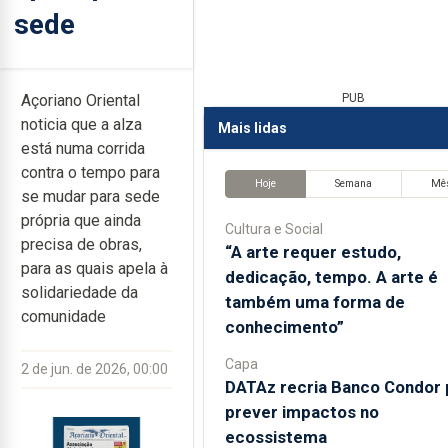
sede
Açoriano Oriental
PUB
noticia que a alza
Mais lidas
está numa corrida
contra o tempo para
Hoje
Semana
Mê
se mudar para sede
própria que ainda
Cultura e Social
precisa de obras,
“A arte requer estudo,
para as quais apela à
dedicação, tempo. A arte é
solidariedade da
também uma forma de
comunidade
conhecimento”
Capa
2 de jun. de 2026, 00:00
DATAz recria Banco Condor 
prever impactos no
ecossistema