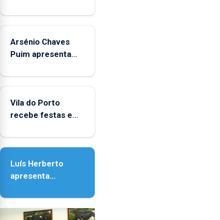
Museus
aos
sábados
Arsénio Chaves
durante
o
Puim apresenta
mês
obras na Biblioteca
de
de Vila do Porto
agosto,
entre
Vila do Porto
as
recebe festas em
14h00
honra de Nossa
e
Senhora da
as
Assunção
18h00.
Luís Herberto
apresenta
‘Lugares da
Paisagem’