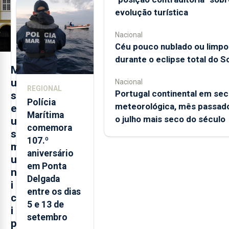
sobre
evolução turística
evolução
turística
Nacional
Céu pouco nublado ou limpo
durante o eclipse total do So
M
u
Nacional
REGIONAL
Portugal continental em sec
s
Polícia
meteorológica, mês passado
e
Marítima
o julho mais seco do século
u
comemora
s
107.º
m
aniversário
u
em Ponta
n
Delgada
i
entre os dias
c
5 e 13 de
i
setembro
p