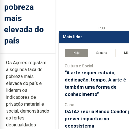
pobreza
mais
elevada do
PUB
Mais lidas
país
Hoje
Semana
Mê
Os Açores registam
Cultura e Social
a segunda taxa de
“A arte requer estudo,
pobreza mais
dedicação, tempo. A arte é
elevada do país e
também uma forma de
lideram os
conhecimento”
indicadores de
privação material e
Capa
social, demonstrando
DATAz recria Banco Condor 
as fortes
prever impactos no
desigualdades
ecossistema