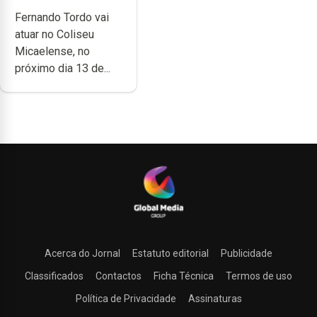
anos de carreira
Fernando Tordo vai
no Coliseu
atuar no Coliseu
Micaelense
Micaelense, no
próximo dia 13 de...
Acerca do Jornal
Estatuto editorial
Publicidade
Classificados
Contactos
Ficha Técnica
Termos de uso
Política de Privacidade
Assinaturas