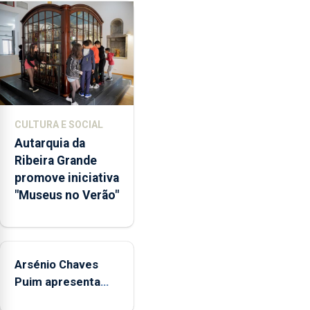
a
abertura
dos
museus
e
núcleos
museológicos
CULTURA E SOCIAL
integrados
Autarquia da
na
Ribeira Grande
Rede
promove iniciativa
Municipal
"Museus no Verão"
de
Museus
aos
sábados
Arsénio Chaves
durante
o
Puim apresenta
mês
obras na Biblioteca