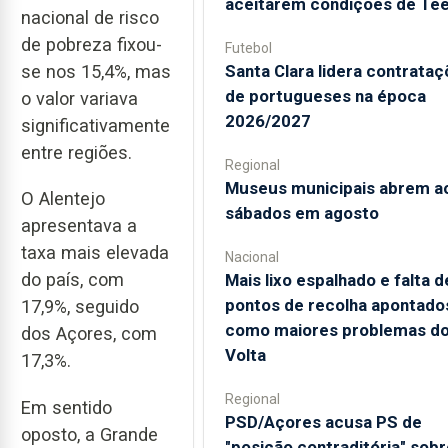
aceitarem condições de Te
nacional de risco
de pobreza fixou-
Futebol
se nos 15,4%, mas
Santa Clara lidera contrata
de portugueses na época
o valor variava
2026/2027
significativamente
entre regiões.
Regional
Museus municipais abrem a
O Alentejo
sábados em agosto
apresentava a
taxa mais elevada
Nacional
do país, com
Mais lixo espalhado e falta d
pontos de recolha apontado
17,9%, seguido
como maiores problemas d
dos Açores, com
Volta
17,3%.
Regional
Em sentido
PSD/Açores acusa PS de
oposto, a Grande
"posição contraditória" sobr