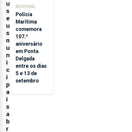
u
REGIONAL
s
Polícia
e
Marítima
u
comemora
s
107.º
m
aniversário
u
em Ponta
n
Delgada
i
entre os dias
c
5 e 13 de
i
setembro
p
a
i
s
a
b
r