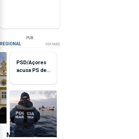
PUB
REGIONAL
VER MAIS
PSD/Açores
acusa PS de
"posição
contraditória"
sobre
evolução
turística
M