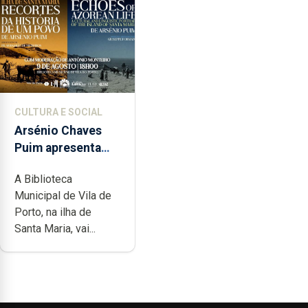
CULTURA E SOCIAL
Arsénio Chaves
Puim apresenta
obras na
A Biblioteca
Biblioteca de Vila
Municipal de Vila de
do Porto
Porto, na ilha de
Santa Maria, vai...