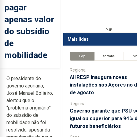
pagar
apenas valor
do subsídio
PUB
Mais lidas
de
mobilidade
Hoje
Semana
M
Regional
AHRESP inaugura novas
O presidente do
instalações nos Açores no d
governo açoriano,
de agosto
José Manuel Bolieiro,
alertou que o
Regional
“problema originário”
Governo garante que PSU s
do subsídio de
igual ou superior para 94% 
mobilidade não foi
futuros beneficiários
resolvido, apesar da