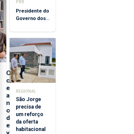
PRR
Presidente do
Governo dos
Açores
destaca
execução e
modernização
da saúde
O
c
e
REGIONAL
a
São Jorge
n
precisa de
o
um reforço
d
da oferta
e
habitacional
v