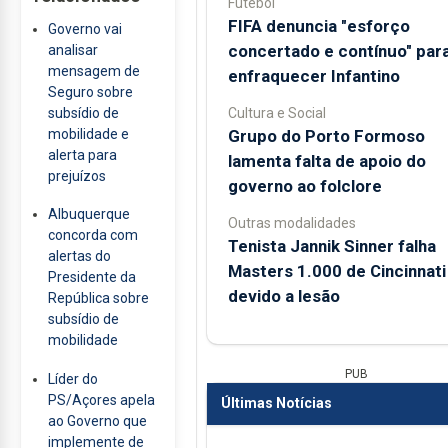
Futebol
FIFA denuncia "esforço
Governo vai
concertado e contínuo" par
analisar
mensagem de
enfraquecer Infantino
Seguro sobre
Cultura e Social
subsídio de
Grupo do Porto Formoso
mobilidade e
alerta para
lamenta falta de apoio do
prejuízos
governo ao folclore
Albuquerque
Outras modalidades
concorda com
Tenista Jannik Sinner falha
alertas do
Masters 1.000 de Cincinnati
Presidente da
devido a lesão
República sobre
subsídio de
mobilidade
PUB
Líder do
PS/Açores apela
Últimas Notícias
ao Governo que
implemente de