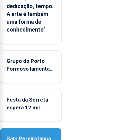
Oceano
dedicação, tempo.
seja
A arte é também
reconhecido
uma forma de
como
conhecimento”
Domínio
Estratégico
nacional
Grupo do Porto
Formoso lamenta
falta de apoio do
governo ao folclore
Festa da Serreta
espera 12 mil
peregrinos
Sam Pereira lança