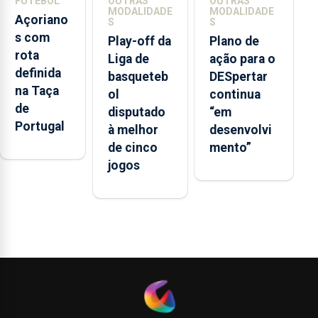
FUTEBOL
OUTRAS
OUTRAS
MODALIDADE
MODALIDADE
Açoriano
S
S
s com
Play-off da
Plano de
rota
Liga de
ação para o
definida
basqueteb
DESpertar
na Taça
ol
continua
de
disputado
“em
Portugal
à melhor
desenvolvi
de cinco
mento”
jogos