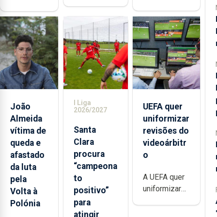
I Liga
João
UEFA quer
2026/2027
Almeida
uniformizar
Santa
vítima de
revisões do
Clara
queda e
videoárbitr
procura
afastado
o
“campeona
da luta
A UEFA quer
to
pela
uniformizar
positivo”
Volta à
as quatro
para
Polónia
etapas das
atingir