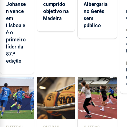
que
assegurar a
Johanse
cumprido
Albergaria
ganhou em
manutenção
n vence
objetivo na
no Gerês
2021,
com um
em
Madeira
sem
numa
“campeonato
Lisboa e
público
quarta
positivo”
é o
etapa
primeiro
ganha pelo
líder da
neerlandês
87.ª
Bart
edição
Lemmen
(Visma-
Lease a
Bike)