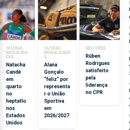
“aumentaram
significativamente”
na época
2025/2026, de
101 para 238
(cerca de 136%),
enquanto as
OUTRAS
OUTRAS
MOTORES
infrações
MODALIDA
MODALIDADE
Rúben
diminuíram 14,4%,
DES
S
Rodrigues
segundo dados
Natacha
Alana
satisfeito
divulgados
Candé
Gonçalo
pela
em
“feliz” por
liderança
quarto
representa
no CPR
no
r o União
heptatlo
Sportiva
nos
em
Estados
2026/2027
Unidos