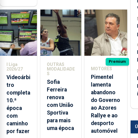
Premium
I Liga
OUTRAS
MOTORES
2026/27
MODALIDADE
S
Pimentel
Videoárbi
Sofia
lamenta
tro
Ferreira
abandono
completa
renova
do Governo
10.ª
com União
ao Azores
época
Sportiva
Rallye e ao
com
para mais
desporto
caminho
Ú
uma época
automóvel
por fazer