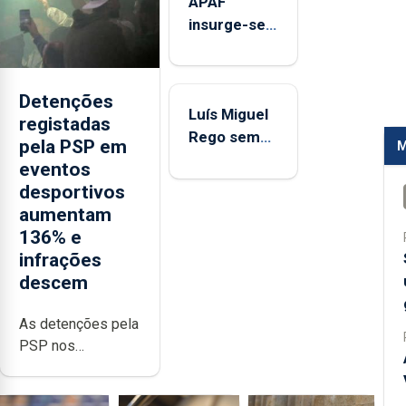
APAF
328 ME no
insurge-se
2.º
contra
trimestre
"pressão"
dos clubes
Detenções
Luís Miguel
para
registadas
Rego sem
condicionar
pela PSP em
M
pressão
arbitragem
eventos
para fechar
desportivos
já o
aumentam
campeonato
136% e
infrações
descem
As detenções pela
PSP nos
espetáculos
desportivos