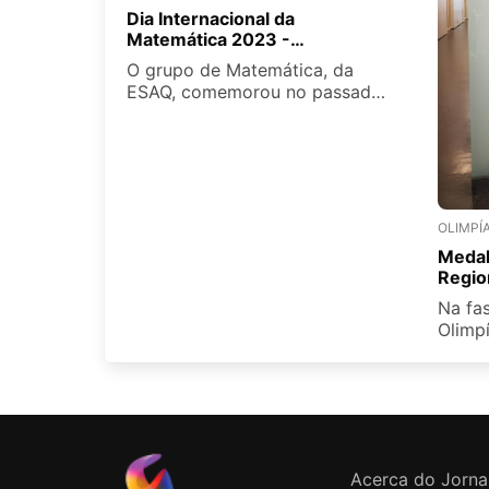
Dia Internacional da
Matemática 2023 -
Matemática para todos
O grupo de Matemática, da
ESAQ, comemorou no passado
dia 14 de março, o Dia
Internacional de Matemática,
sob o tema “Matemática para
todos”, com a realização de
atividades, exposições e
palestras que nos encheram de
OLIMPÍA
orgulho e satisfação.
Medal
Regio
Física
Na fa
Olimpí
ESAQ 
escalã
Matil
Cadete
Unive
Acerca do Jorna