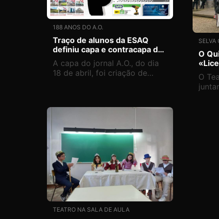
188 ANOS DO A.O.
Traço de alunos da ESAQ
SELVA
definiu capa e contracapa do
O Qu
jornal
«Lice
A capa do jornal A.O., do dia
cocr
18 de abril, foi criação de
O Tea
duran
alunos da Escola Secundária
junta
Antero de Quental como
aluno
forma de celebrar os 188 anos
Anter
deste diário noticioso
conv
Ponta
Migue
de ma
do Qu
«Lice
TEATRO NA SALA DE AULA