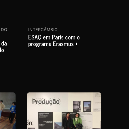
 DO
INTERCÂMBIO
AS 3 PANCAD
ESAQ em Paris com o
A sala de T
 da
programa Erasmus +
abriu as por
do
celebrar o D
Teatro