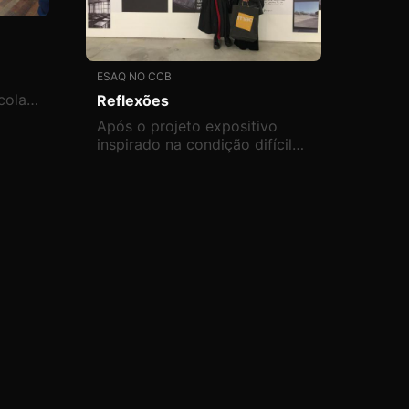
ESAQ NO CCB
cola
Reflexões
ental
Após o projeto expositivo
inspirado na condição difícil
de uma geração, que
vivenciou a transição para a
vida adulta, durante uma
pandemia, surgem, agora, as
reflexões das duas
participantes açorianas sobre
a exposição inaugurada, no
dia 14 de março, no CCB.