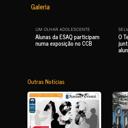
Galeria
UM OLHAR ADOLESCENTE
SEL
Alunas da ESAQ participam
O Te
numa exposição no CCB
jun
alu
Outras Notícias