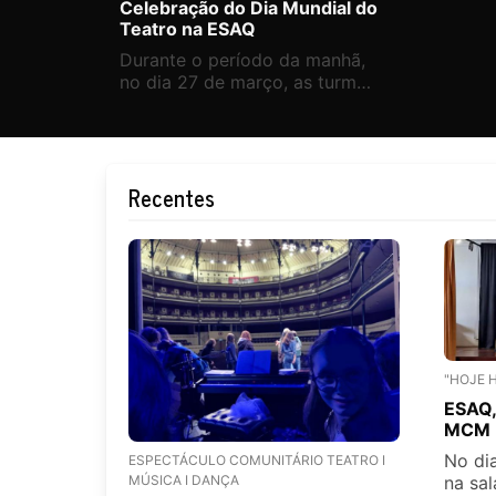
Celebração do Dia Mundial do
Teatro na ESAQ
Durante o período da manhã,
no dia 27 de março, as turmas
do 7ºano de escolaridade
"invadiram" algumas salas de
aulas da ESAQ com pequenas
dramatizações.
Recentes
"HOJE 
ESAQ,
MCM
No dia
ESPECTÁCULO COMUNITÁRIO TEATRO I
na sal
MÚSICA I DANÇA