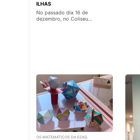
decorr
ILHAS
Teatro
No passado dia 16 de
das tu
dezembro, no Coliseu
12ºB.
Micaelense, subiu ao palco o
espetáculo ILHAS. Espetáculo
comunitário de teatro, música e
dança, apresentado pela
Associação Rodopio d' Ideias,
com texto e encenação de
Claudio Hochman.
OS MATEMÁTICOS DA ESAQ