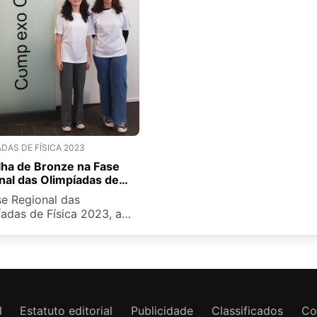
DAS DE FÍSICA 2023
ha de Bronze na Fase
nal das Olimpíadas de
se Regional das
adas de Física 2023, a
fez-se representar no
o B, 11ºAno, pelas alunas
de Sousa Couto e Sofia
, no dia 22 de abril, na
rsidade dos Açores.
l
Estatuto editorial
Publicidade
Classificados
Co