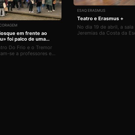
ESAQ ERASMUS
Teatro e Erasmus +
 CORAGEM
No dia 19 de abril, a sala
Jeremias da Costa da Es
iosque em frente ao
u» foi palco de uma
Secundária Antero de Qu
iação com a comunidade
abriu as suas portas a
tro Do Frio e o Tremor
te o festival Tremor.
parceiras da Lituânia, no
ram-se a professores e
âmbito do projeto Esaq
s da Escola Secundária
Erasmus.
o De Quental e
ocaram habitantes de
 Delgada e de São
l a participar, de 22 a 28
rço, na transformação
iosque em frente ao
u».