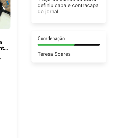
definiu capa e contracapa
do jornal
Coordenação
a
tal,
Teresa Soares
,
is
SAQ
a,
,
om
s.