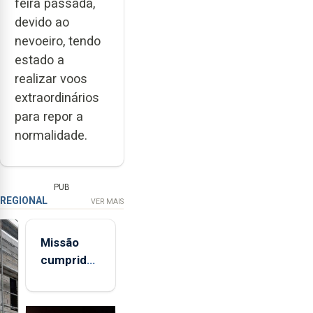
feira passada,
devido ao
nevoeiro, tendo
estado a
realizar voos
extraordinários
para repor a
normalidade.
PUB
REGIONAL
VER MAIS
Missão
cumprida:
militares
açorianos
regressam