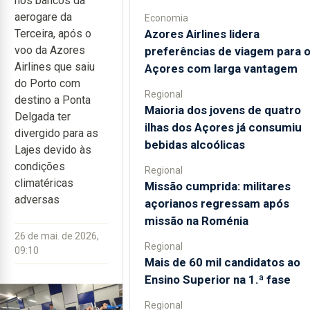
nos bancos da
aerogare da
Economia
Azores Airlines lidera
Terceira, após o
voo da Azores
preferências de viagem para 
Airlines que saiu
Açores com larga vantagem
do Porto com
Regional
destino a Ponta
Maioria dos jovens de quatro
Delgada ter
ilhas dos Açores já consumiu
divergido para as
bebidas alcoólicas
Lajes devido às
condições
Regional
climatéricas
Missão cumprida: militares
adversas
açorianos regressam após
missão na Roménia
26 de mai. de 2026,
Regional
09:10
Mais de 60 mil candidatos ao
Ensino Superior na 1.ª fase
Regional