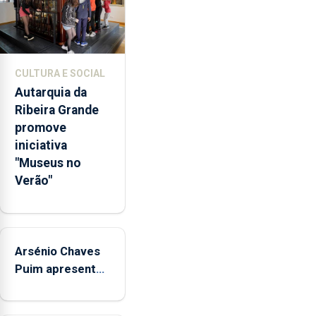
euros
e
abrange
767
CULTURA E SOCIAL
respostas
Autarquia da
habitacionais,
Ribeira Grande
anunciou
promove
o
iniciativa
Governo
"Museus no
Regional.
Verão"
Arsénio Chaves
Puim apresenta
obras na
Biblioteca de Vila