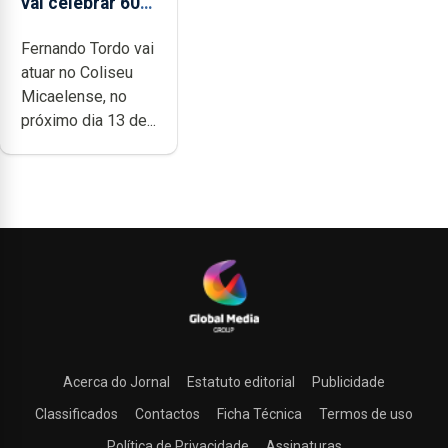
vai celebrar 60
anos de carreira
Fernando Tordo vai
no Coliseu
atuar no Coliseu
Micaelense
Micaelense, no
próximo dia 13 de...
Acerca do Jornal
Estatuto editorial
Publicidade
Classificados
Contactos
Ficha Técnica
Termos de uso
Política de Privacidade
Assinaturas