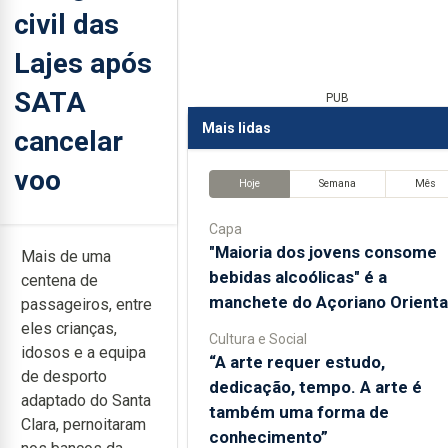
civil das
Lajes após
SATA
PUB
Mais lidas
cancelar
voo
Hoje
Semana
Mês
Capa
"Maioria dos jovens consome
Mais de uma
bebidas alcoólicas" é a
centena de
manchete do Açoriano Orienta
passageiros, entre
eles crianças,
Cultura e Social
idosos e a equipa
“A arte requer estudo,
de desporto
dedicação, tempo. A arte é
adaptado do Santa
também uma forma de
Clara, pernoitaram
conhecimento”