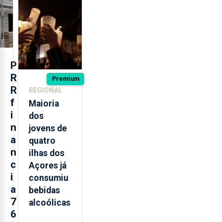
após
missão na
Roménia
P
R
Premium
R
REGIONAL
f
Maioria
i
dos
n
jovens de
a
quatro
n
ilhas dos
c
Açores já
i
consumiu
a
bebidas
7
alcoólicas
6