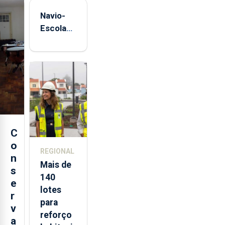
Navio-
Escola
Sagres
está de
regresso
aos
Açores
C
o
REGIONAL
n
Mais de
s
140
e
lotes
r
para
v
reforço
a