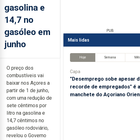
gasolina e
14,7 no
gasóleo em
PUB
Mais lidas
junho
Hoje
Semana
Mê
O preço dos
Capa
combustíveis vai
"Desemprego sobe apesar d
baixar nos Açores a
recorde de empregados" é 
partir de 1 de junho,
manchete do Açoriano Orien
com uma redução de
sete cêntimos por
litro na gasolina e
14,7 cêntimos no
gasóleo rodoviário,
revelou o Governo