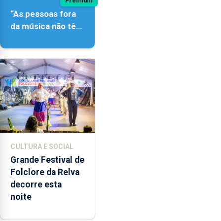
Premium
“As pessoas fora
da música não têm
a noção do quão
difícil é produzir
uma música”
CULTURA E SOCIAL
Grande Festival de
Folclore da Relva
decorre esta
noite