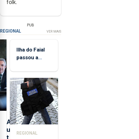
folk.
PUB
REGIONAL
VER MAIS
Ilha do Faial
passou a
integrar rede
de
monitorização
de infrassons
dos Açores
A
u
REGIONAL
t