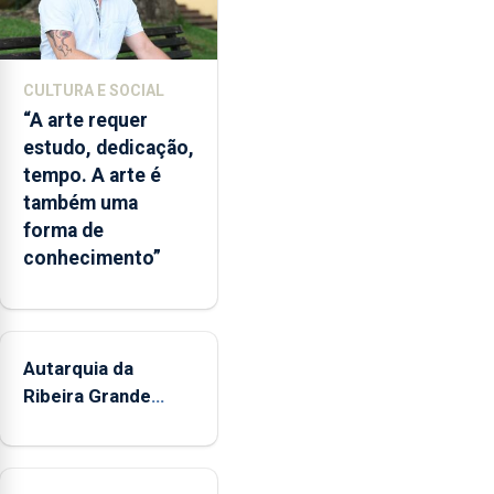
Açores
com
responsabilidades
partilhadas
CULTURA E SOCIAL
entre
“A arte requer
o
estudo, dedicação,
Governo
tempo. A arte é
Regional
também uma
e
forma de
os
conhecimento”
municípios.
Autarquia da
Ribeira Grande
promove iniciativa
"Museus no Verão"