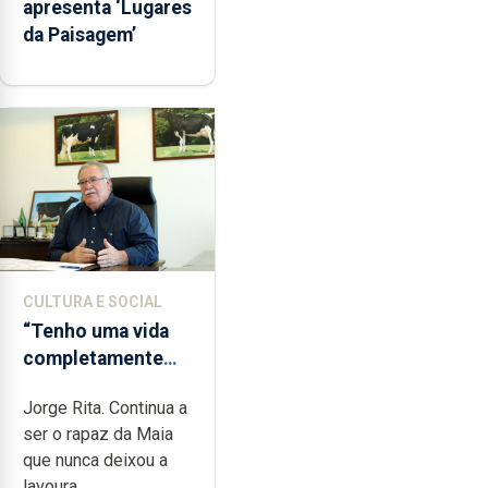
apresenta ‘Lugares
da Paisagem’
CULTURA E SOCIAL
“Tenho uma vida
completamente
cheia de trabalho,
Jorge Rita. Continua a
dedicação, gosto e
ser o rapaz da Maia
muita paixão”
que nunca deixou a
lavoura....