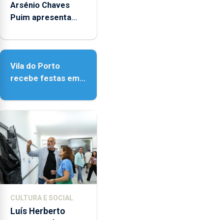
Arsénio Chaves
Puim apresenta
obras na Biblioteca
de Vila do Porto
Vila do Porto
recebe festas em
honra de Nossa
Senhora da
Assunção
CULTURA E SOCIAL
Luís Herberto