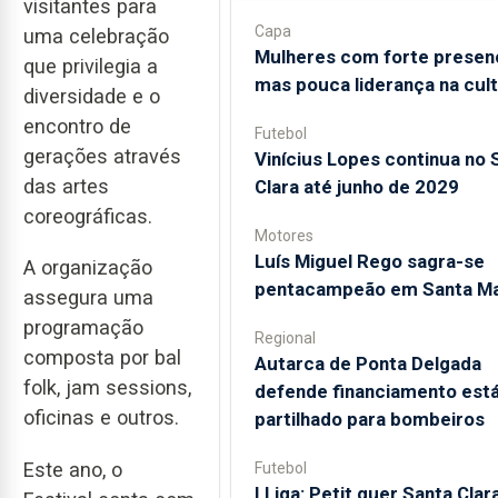
visitantes para
Capa
uma celebração
Mulheres com forte presen
que privilegia a
mas pouca liderança na cul
diversidade e o
encontro de
Futebol
gerações através
Vinícius Lopes continua no 
das artes
Clara até junho de 2029
coreográficas.
Motores
Luís Miguel Rego sagra-se
A organização
pentacampeão em Santa Ma
assegura uma
programação
Regional
composta por bal
Autarca de Ponta Delgada
folk, jam sessions,
defende financiamento está
oficinas e outros.
partilhado para bombeiros
Este ano, o
Futebol
I Liga: Petit quer Santa Clar