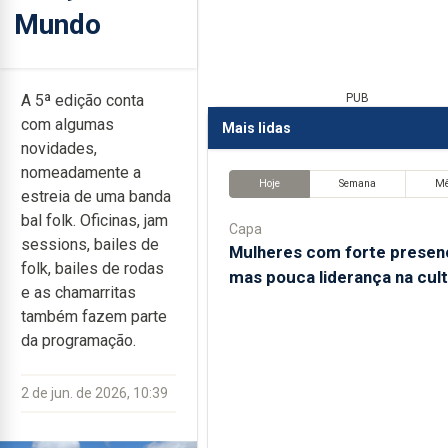
Mundo
A 5ª edição conta
PUB
com algumas
Mais lidas
novidades,
nomeadamente a
Hoje
Semana
M
estreia de uma banda
bal folk. Oficinas, jam
Capa
sessions, bailes de
Mulheres com forte presen
folk, bailes de rodas
mas pouca liderança na cul
e as chamarritas
também fazem parte
da programação.
2 de jun. de 2026, 10:39