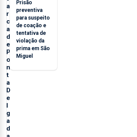
Prisão
a
preventiva
r
para suspeito
c
de coação e
a
tentativa de
d
violação da
e
prima em São
P
Miguel
o
n
t
a
D
e
l
g
a
d
a