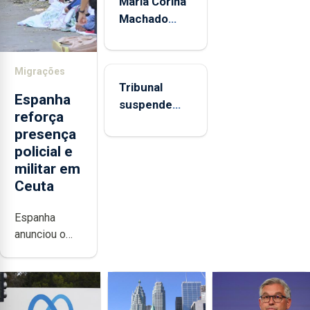
María Corina
Machado
culpa
Governo pela
morte de
Migrações
Tribunal
preso
Espanha
suspende
político
reforça
construção
venezuelano-
presença
de salão de
uruguaio
policial e
baile de
militar em
Trump e
Ceuta
exige
aprovação
Espanha
do
anunciou o
Congresso
reforço das
equipas de
polícia e de
meios