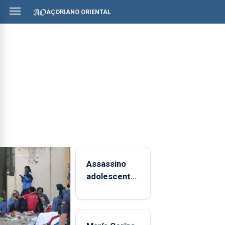
AÇORIANO ORIENTAL
Assassino
adolescente
da Tailândia
'planeou
ataque'