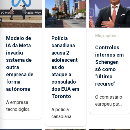
militares em
Ceuta, cidade
onde na
semana
passada
Migrações
entraram em
Modelo de
Polícia
24 horas de
IA da Meta
canadiana
Controlos
forma
invadiu
acusa 2
internos em
irregular
sistema de
adolescent
Schengen
72.000
outra
es do
só como
pessoas
empresa de
ataque a
“último
oriundas de
forma
consulado
recurso”
Marrocos
autónoma
dos EUA em
Toronto
O comissário
A empresa
europeu para
tecnológica
A polícia
os Assuntos
Meta revelou
canadiana
Internos e
que um dos
anunciou a
Migração