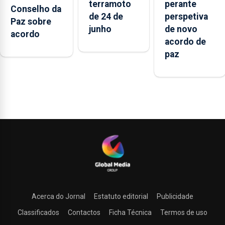
representam
enfraquecia
terramoto
perante
Conselho da
prioridade
“a última
um elemento
de 24 de
perspetiva
Paz sobre
dentro da
oportunidade”
crucial na
junho
de novo
acordo
organização
para o país
cooperação
acordo de
alcançar um
bilateral
paz
bom acordo
Acerca do Jornal
Estatuto editorial
Publicidade
Classificados
Contactos
Ficha Técnica
Termos de uso