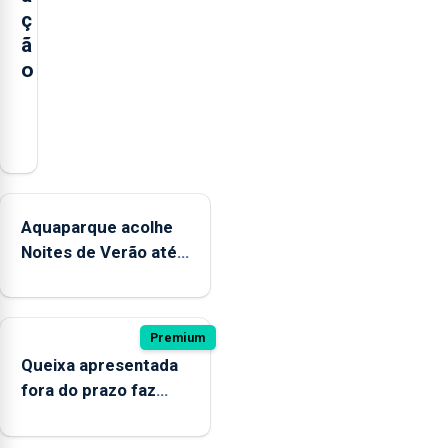
ç
ã
o
A
praia
dos
Mosteiros
reabriu
Aquaparque acolhe
a
Noites de Verão até
banhos,
12 de setembro
depois
de
ter
Premium
estado
Queixa apresentada
interditada
fora do prazo faz
devido
cair condenação por
“a
violação