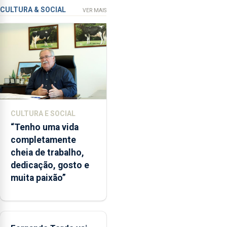
contaminação
CULTURA & SOCIAL
VER MAIS
microbiológica”,
pela
terceira
vez
desde
o
início
da
época
CULTURA E SOCIAL
balnear
“Tenho uma vida
completamente
cheia de trabalho,
dedicação, gosto e
muita paixão”