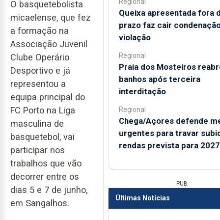
Regional
O basquetebolista
Queixa apresentada fora 
micaelense, que fez
prazo faz cair condenação
a formação na
violação
Associação Juvenil
Regional
Clube Operário
Praia dos Mosteiros reabr
Desportivo e já
banhos após terceira
representou a
interditação
equipa principal do
FC Porto na Liga
Regional
Chega/Açores defende m
masculina de
urgentes para travar subi
basquetebol, vai
rendas prevista para 2027
participar nos
trabalhos que vão
decorrer entre os
PUB
dias 5 e 7 de junho,
Últimas Notícias
em Sangalhos.