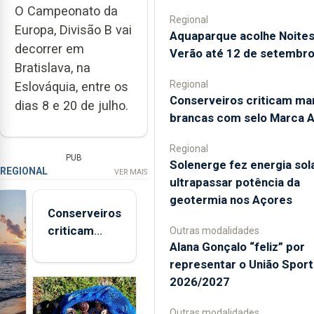
O Campeonato da
Regional
Europa, Divisão B vai
Aquaparque acolhe Noites
decorrer em
Verão até 12 de setembr
Bratislava, na
Regional
Eslováquia, entre os
Conserveiros criticam ma
dias 8 e 20 de julho.
brancas com selo Marca 
Regional
PUB
Solenerge fez energia sol
REGIONAL
VER MAIS
ultrapassar potência da
geotermia nos Açores
Conserveiros
criticam
Outras modalidades
Alana Gonçalo “feliz” por
marcas
representar o União Sport
brancas com
2026/2027
selo Marca
Açores
Outras modalidades