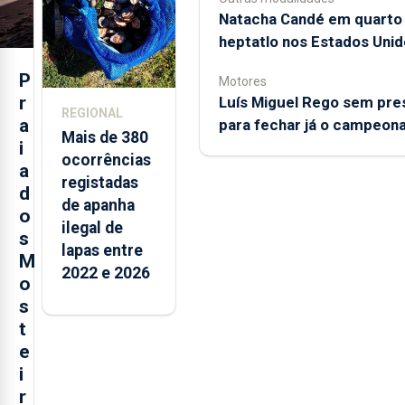
Natacha Candé em quarto
heptatlo nos Estados Unid
P
Motores
r
Luís Miguel Rego sem pre
REGIONAL
a
para fechar já o campeon
Mais de 380
i
ocorrências
a
registadas
d
de apanha
o
ilegal de
s
lapas entre
M
2022 e 2026
o
s
t
e
i
r