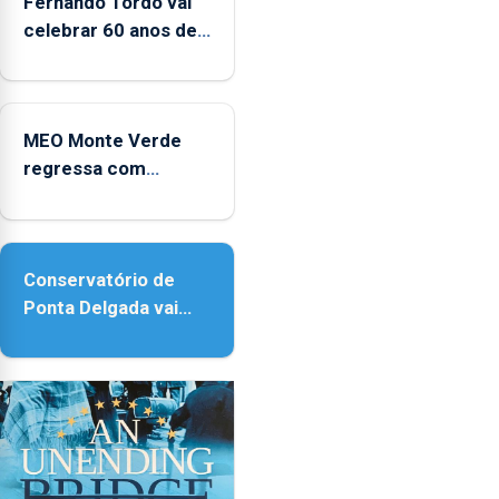
Fernando Tordo vai
celebrar 60 anos de
carreira no Coliseu
Micaelense
MEO Monte Verde
regressa com
reforço da
acessibilidade
Conservatório de
Ponta Delgada vai
contar com novos
instrumentos