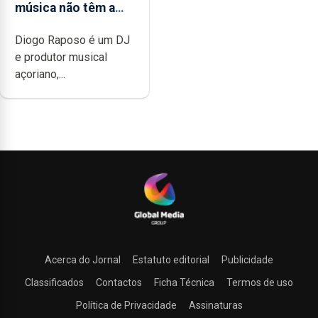
música não têm a
noção do quão
Diogo Raposo é um DJ
difícil é produzir
e produtor musical
uma música”
açoriano,...
Acerca do Jornal
Estatuto editorial
Publicidade
Classificados
Contactos
Ficha Técnica
Termos de uso
Política de Privacidade
Assinaturas