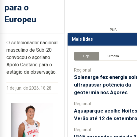
para o
Europeu
PUB
Mais lidas
O selecionador nacional
masculino de Sub-20
Hoje
Semana
convocou o açoriano
Apolo Caetano para o
Regional
estágio de observação.
Solenerge fez energia sol
ultrapassar potência da
1 de jun. de 2026, 18:28
geotermia nos Açores
Regional
Aquaparque acolhe Noites
Verão até 12 de setembr
Regional
IRAE apreendeu mais de 3