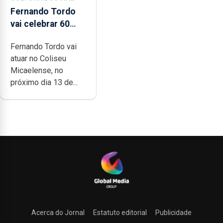
Fernando Tordo
vai celebrar 60
anos de carreira
Fernando Tordo vai
no Coliseu
atuar no Coliseu
Micaelense
Micaelense, no
próximo dia 13 de...
Acerca do Jornal
Estatuto editorial
Publicidade