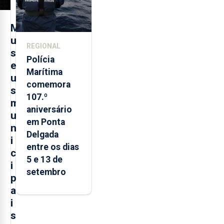
M
u
REGIONAL
s
Polícia
e
Marítima
u
comemora
s
107.º
m
aniversário
u
em Ponta
n
Delgada
i
entre os dias
c
5 e 13 de
i
setembro
p
a
i
s