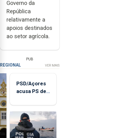
Governo da
República
relativamente a
apoios destinados
ao setor agrícola.
PUB
REGIONAL
VER MAIS
PSD/Açores
acusa PS de
"posição
contraditória"
sobre
evolução
turística