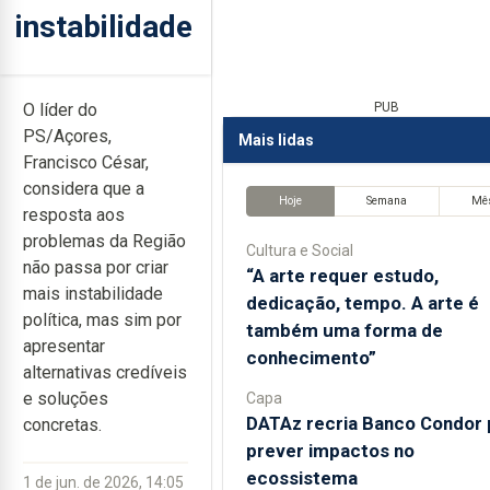
instabilidade
O líder do
PUB
PS/Açores,
Mais lidas
Francisco César,
considera que a
Hoje
Semana
Mê
resposta aos
problemas da Região
Cultura e Social
não passa por criar
“A arte requer estudo,
mais instabilidade
dedicação, tempo. A arte é
política, mas sim por
também uma forma de
apresentar
conhecimento”
alternativas credíveis
e soluções
Capa
DATAz recria Banco Condor 
concretas.
prever impactos no
ecossistema
1 de jun. de 2026, 14:05