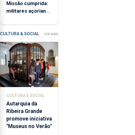
Missão cumprida:
ME
iniciativa
militares açorianos
“Museus
regressam após
no
missão na Roménia
Verão”,
que
CULTURA & SOCIAL
VER MAIS
garante
a
abertura
dos
museus
e
núcleos
museológicos
CULTURA E SOCIAL
integrados
Autarquia da
na
Ribeira Grande
Rede
promove iniciativa
Municipal
"Museus no Verão"
de
Museus