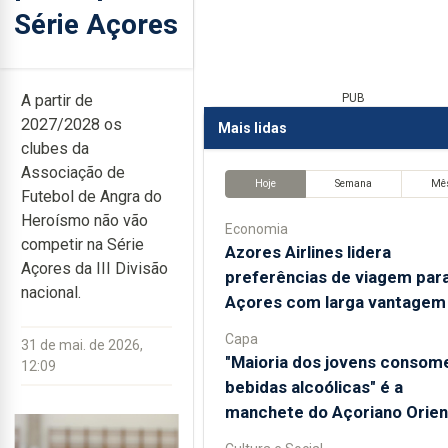
Série Açores
A partir de
PUB
2027/2028 os
Mais lidas
clubes da
Associação de
Hoje
Semana
Mê
Futebol de Angra do
Heroísmo não vão
Economia
competir na Série
Azores Airlines lidera
Açores da III Divisão
preferências de viagem par
nacional.
Açores com larga vantagem
Capa
31 de mai. de 2026,
"Maioria dos jovens consom
12:09
bebidas alcoólicas" é a
manchete do Açoriano Orien