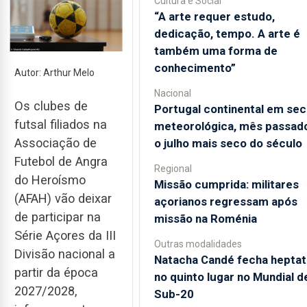
Cultura e Social
“A arte requer estudo,
dedicação, tempo. A arte é
também uma forma de
conhecimento”
Autor: Arthur Melo
Nacional
Os clubes de
Portugal continental em sec
futsal filiados na
meteorológica, mês passado
Associação de
o julho mais seco do século
Futebol de Angra
Regional
do Heroísmo
Missão cumprida: militares
(AFAH) vão deixar
açorianos regressam após
de participar na
missão na Roménia
Série Açores da III
Outras modalidades
Divisão nacional a
Natacha Candé fecha heptat
partir da época
no quinto lugar no Mundial d
2027/2028,
Sub-20