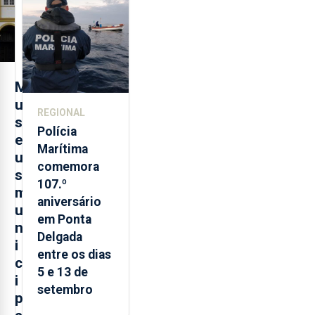
evolução
turística
M
u
REGIONAL
s
Polícia
e
Marítima
u
comemora
s
107.º
m
aniversário
u
em Ponta
n
Delgada
i
entre os dias
c
5 e 13 de
i
setembro
p