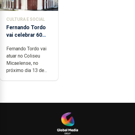
CULTURA E SOCIAL
Fernando Tordo
vai celebrar 60
anos de carreira
Fernando Tordo vai
no Coliseu
atuar no Coliseu
Micaelense
Micaelense, no
próximo dia 13 de...