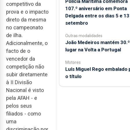
Polícia Marítima comemora
competitivo da
107.º aniversário em Ponta
prova e o impacto
Delgada entre os dias 5 e 13
direto da mesma
setembro
no campeonato
de ilha.
Outras modalidades
João Medeiros mantém 30.º
Adicionalmente, o
lugar na Volta a Portugal
facto de o
vencedor da
Motores
competição não
Luís Miguel Rego embalado 
subir diretamente
o título
à II Divisão
Nacional é visto
pela AFAH - e
pelos seus
filiados - como
uma
discriminação por