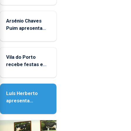
aos
sábados
Arsénio Chaves
durante
o
Puim apresenta
mês
obras na Biblioteca
de
de Vila do Porto
agosto,
entre
Vila do Porto
as
recebe festas em
14h00
honra de Nossa
e
Senhora da
as
Assunção
18h00.
Luís Herberto
apresenta
‘Lugares da
Paisagem’