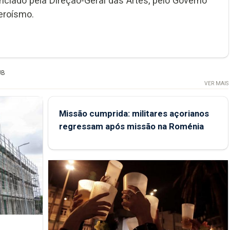
nciado pela Direção-Geral das Artes, pelo Governo
eroísmo.
UB
VER MAIS
Missão cumprida: militares açorianos
regressam após missão na Roménia