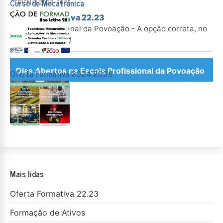
Curso de Mecatrónica
TRIÉNIO 2022-2025
Oferta Formativa 22.23
Escola profissional da Povoação - A opção correta, no
momento certo!
Dias Abertos na Escola Profissional da Povoação
Oferta Formativa 2024.2026
Mais lidas
Oferta Formativa 22.23
Formação de Ativos