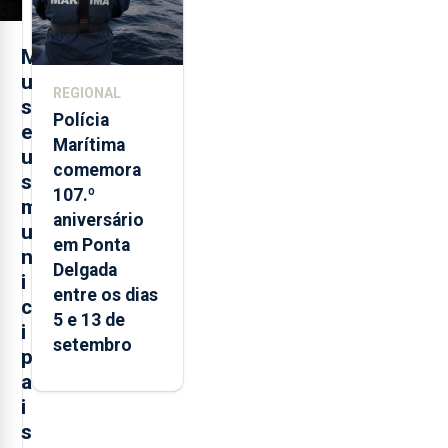
M
u
REGIONAL
s
Polícia
e
Marítima
u
comemora
s
107.º
m
aniversário
u
em Ponta
n
Delgada
i
entre os dias
c
5 e 13 de
i
setembro
p
a
i
s