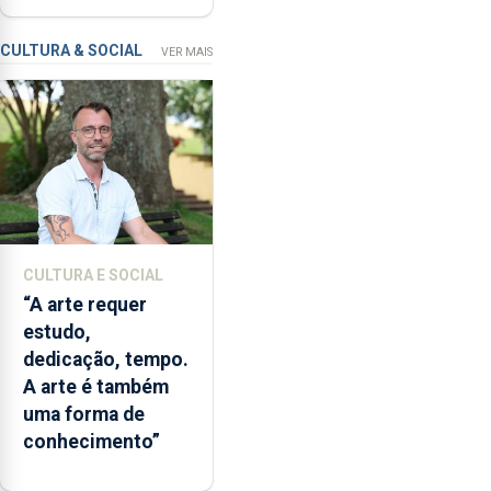
missão na Roménia
Verão”,
que
CULTURA & SOCIAL
VER MAIS
garante
a
abertura
dos
museus
e
núcleos
museológicos
CULTURA E SOCIAL
integrados
“A arte requer
na
estudo,
Rede
dedicação, tempo.
Municipal
A arte é também
de
uma forma de
Museus
conhecimento”
aos
sábados