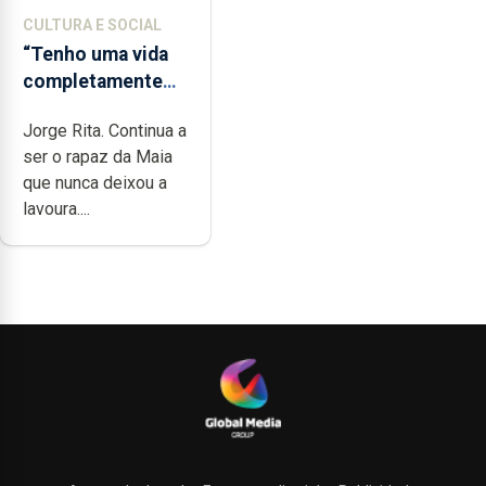
CULTURA E SOCIAL
“Tenho uma vida
completamente
cheia de trabalho,
Jorge Rita. Continua a
dedicação, gosto
ser o rapaz da Maia
e muita paixão”
que nunca deixou a
lavoura....