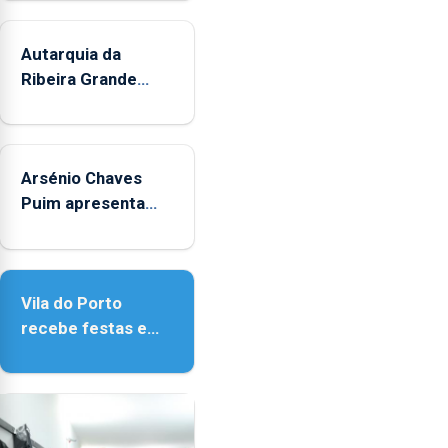
durante
o
mês
Autarquia da
de
Ribeira Grande
agosto,
promove iniciativa
entre
"Museus no Verão"
as
14h00
Arsénio Chaves
e
Puim apresenta
as
obras na Biblioteca
18h00.
de Vila do Porto
Vila do Porto
recebe festas em
honra de Nossa
Senhora da
Assunção