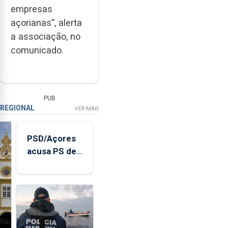
empresas
açorianas”, alerta
a associação, no
comunicado.
PUB
REGIONAL
VER MAIS
PSD/Açores
acusa PS de
"posição
contraditória"
sobre
evolução
turística