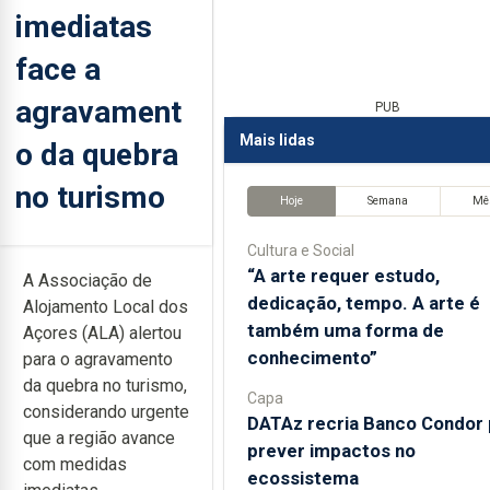
imediatas
face a
agravament
PUB
Mais lidas
o da quebra
no turismo
Hoje
Semana
Mê
Cultura e Social
“A arte requer estudo,
A Associação de
dedicação, tempo. A arte é
Alojamento Local dos
também uma forma de
Açores (ALA) alertou
conhecimento”
para o agravamento
da quebra no turismo,
Capa
considerando urgente
DATAz recria Banco Condor 
que a região avance
prever impactos no
com medidas
ecossistema