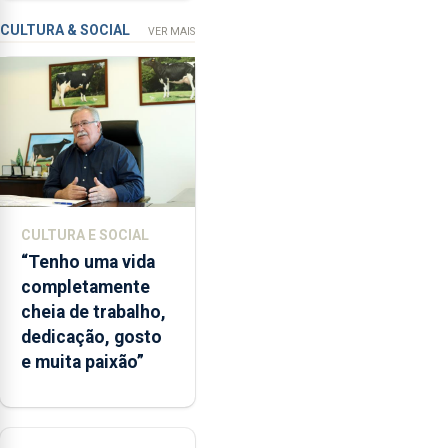
instrumentos
a
apanha
CULTURA & SOCIAL
VER MAIS
ilegal
de
lapas
entre
2022
e
2026.
A
CULTURA E SOCIAL
ilha
“Tenho uma vida
das
completamente
Flores
cheia de trabalho,
apresenta
dedicação, gosto
um
e muita paixão”
“decréscimo
significativo”
da
CPUE