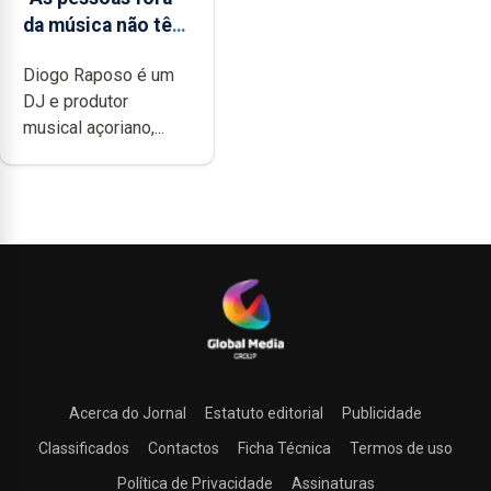
da música não têm
a noção do quão
Diogo Raposo é um
difícil é produzir
DJ e produtor
uma música”
musical açoriano,...
Acerca do Jornal
Estatuto editorial
Publicidade
Classificados
Contactos
Ficha Técnica
Termos de uso
Política de Privacidade
Assinaturas