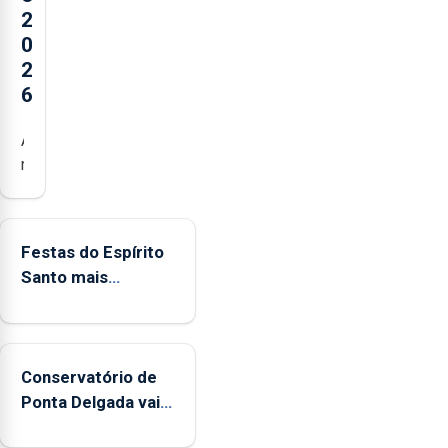
2
0
2
6
Açores
registaram
mais
de
380
Festas do Espírito
ocorrências
Santo mais
e
ecológicas
mais
de
160
Conservatório de
inspeções
Ponta Delgada vai
relacionadas
contar com novos
com