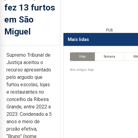
fez 13 furtos
em São
Miguel
PUB
Mais lidas
Supremo Tribunal de
Hoje
Semana
Mê
Justiça aceitou o
recurso apresentado
Sem artigos hoje.
pelo arguido que
furtou escolas, lojas
e restaurantes no
concelho da Ribeira
Grande, entre 2022 e
2023. Condenado a 5
anos e meio de
prisão efetiva,
“Bruno” (nome