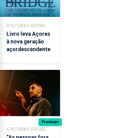
CULTURA E SOCIAL
Livro leva Açores
à nova geração
açordescendente
Premium
CULTURA E SOCIAL
“As pessoas fora