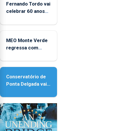
entre
Fernando Tordo vai
2022
celebrar 60 anos
e
de carreira no
2025
Coliseu Micaelense
MEO Monte Verde
regressa com
reforço da
acessibilidade
Conservatório de
Ponta Delgada vai
contar com novos
instrumentos