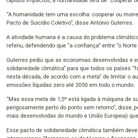
rápidos impactos, a humanidade terá de “cooperar o
“A humanidade tem uma escolha: cooperar ou morrer
Pacto de Suicídio Coletivo”, disse António Guterres.
A atividade humana é a causa do problema climático
referiu, defendendo que “a confiança” entre “o Norte
Guterres pediu que as economias desenvolvidas e 
solidariedade climática” para que todos os países 
nesta década, de acordo com a meta” de limitar o au
emissões líquidas zero até 2050 em todo o mundo.
“Mas essa meta de 1,5º está ligada à máquina de su
perigosamente perto do ponto sem retorno”, disse,
mais desenvolvidas do mundo e União Europeia) que
Esse pacto de solidariedade climática também deve g