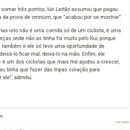
a somar três pontos, Iúri Leitão assumiu que pagou
ra da prova de omnium, que “acabou por se mostrar”.
mas isto não é uma corrida só de um ciclista, é uma
forças onde não as tinha foi muito pelo Rui, porque
le também e ele só teve uma oportunidade de
eixá-lo ficar mal, deixá-lo na mão. Enfim, ele
e é um dos ciclistas que mais me ajudou a crescer,
eu tinha que fazer das tripas coração para
 ele”, admitiu.
UB
VER MAIS