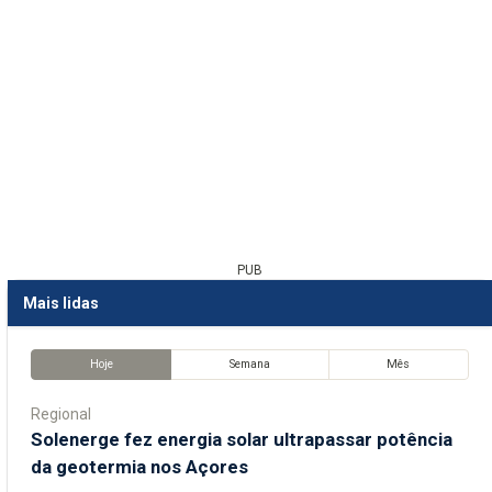
PUB
Mais lidas
Hoje
Semana
Mês
Regional
Solenerge fez energia solar ultrapassar potência
da geotermia nos Açores