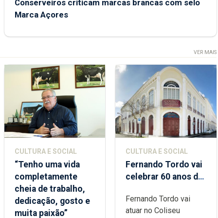
Conserveiros criticam marcas brancas com selo
Marca Açores
VER MAIS
CULTURA E SOCIAL
CULTURA E SOCIAL
“Tenho uma vida
Fernando Tordo vai
completamente
celebrar 60 anos de
cheia de trabalho,
carreira no Coliseu
Fernando Tordo vai
dedicação, gosto e
Micaelense
atuar no Coliseu
muita paixão”