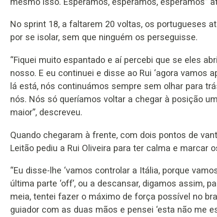
mesmo isso. Esperámos, esperámos, esperámos” até
No sprint 18, a faltarem 20 voltas, os portugueses
por se isolar, sem que ninguém os perseguisse.
“Fiquei muito espantado e aí percebi que se eles abri
nosso. E eu continuei e disse ao Rui ‘agora vamos a
lá está, nós continuámos sempre sem olhar para tr
nós. Nós só queríamos voltar a chegar à posição um,
maior”, descreveu.
Quando chegaram à frente, com dois pontos de vantag
Leitão pediu a Rui Oliveira para ter calma e marcar os
“Eu disse-lhe ‘vamos controlar a Itália, porque vamo
última parte ‘off’, ou a descansar, digamos assim, pa
meia, tentei fazer o máximo de força possível no br
guiador com as duas mãos e pensei ‘esta não me esca