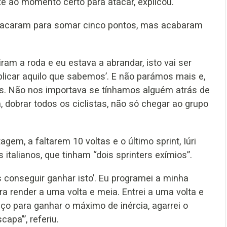
 ao momento certo para atacar, explicou.
 atacaram para somar cinco pontos, mas acabaram
ram a roda e eu estava a abrandar, isto vai ser
plicar aquilo que sabemos’. E não parámos mais e,
ás. Não nos importava se tínhamos alguém atrás de
 dobrar todos os ciclistas, não só chegar ao grupo
em, a faltarem 10 voltas e o último sprint, Iúri
 italianos, que tinham “dois sprinters exímios”.
s conseguir ganhar isto’. Eu programei a minha
ra render a uma volta e meia. Entrei a uma volta e
aço para ganhar o máximo de inércia, agarrei o
pa’”, referiu.