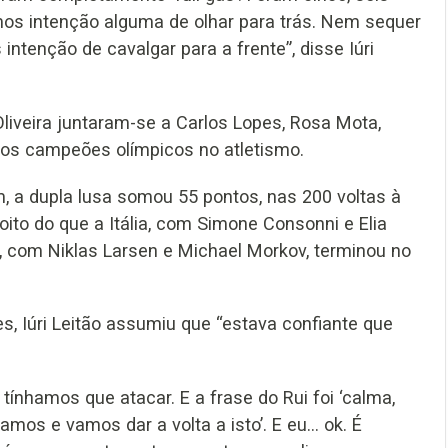
os intenção alguma de olhar para trás. Nem sequer
tenção de cavalgar para a frente”, disse Iúri
 Oliveira juntaram-se a Carlos Lopes, Rosa Mota,
odos campeões olímpicos no atletismo.
, a dupla lusa somou 55 pontos, nas 200 voltas à
oito do que a Itália, com Simone Consonni e Elia
a, com Niklas Larsen e Michael Morkov, terminou no
s, Iúri Leitão assumiu que “estava confiante que
tínhamos que atacar. E a frase do Rui foi ‘calma,
mos e vamos dar a volta a isto’. E eu... ok. É