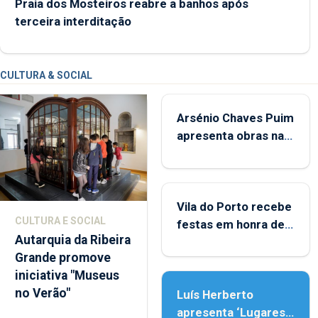
Praia dos Mosteiros reabre a banhos após
terceira interditação
CULTURA & SOCIAL
Arsénio Chaves Puim
apresenta obras na
Biblioteca de Vila do
Porto
Vila do Porto recebe
CULTURA E SOCIAL
festas em honra de
Autarquia da Ribeira
Nossa Senhora da
Grande promove
Assunção
iniciativa "Museus
no Verão"
Luís Herberto
apresenta ‘Lugares