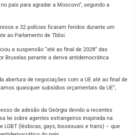
no país para agradar a Moscovo”, segundo a
esos e 32 polícias ficaram feridos durante um
te ao Parlamento de Tblisi.
unciou a suspensão “até ao final de 2028” das
r Bruxelas perante a deriva antidemocrática
a abertura de negociações com a UE até ao final de
itamos quaisquer subsídios orçamentais da UE”,
cesso de adesão da Geórgia devido a recentes
a lei sobre agentes estrangeiros inspirada na
 LGBT (lésbicas, gays, bissexuais e trans) – que
ntidemocrático do país.