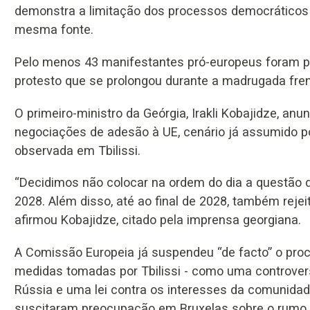
demonstra a limitação dos processos democráticos 
mesma fonte.
Pelo menos 43 manifestantes pró-europeus foram pr
protesto que se prolongou durante a madrugada fren
O primeiro-ministro da Geórgia, Irakli Kobajidze, an
negociações de adesão à UE, cenário já assumido po
observada em Tbilissi.
“Decidimos não colocar na ordem do dia a questão d
2028. Além disso, até ao final de 2028, também reje
afirmou Kobajidze, citado pela imprensa georgiana.
A Comissão Europeia já suspendeu “de facto” o pro
medidas tomadas por Tbilissi - como uma controvers
Rússia e uma lei contra os interesses da comunidade
suscitaram preocupação em Bruxelas sobre o rumo a