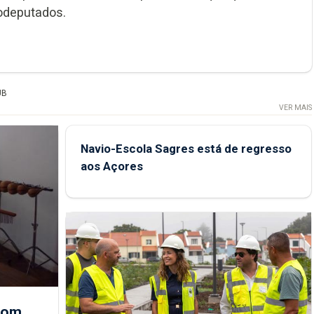
odeputados.
UB
VER MAIS
Navio-Escola Sagres está de regresso
aos Açores
 com