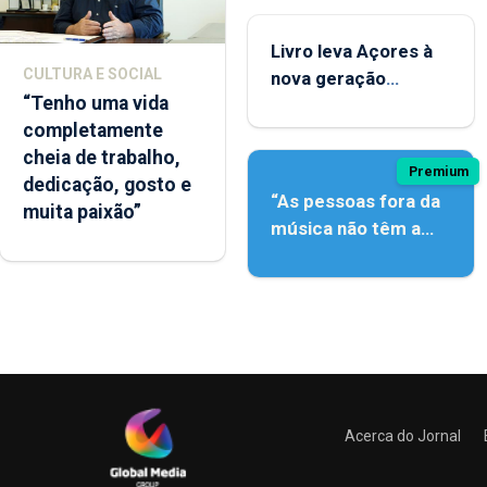
Livro leva Açores à
CULTURA E SOCIAL
nova geração
“Tenho uma vida
açordescendente
completamente
cheia de trabalho,
Premium
dedicação, gosto e
“As pessoas fora da
muita paixão”
música não têm a
noção do quão difícil
é produzir uma
música”
Acerca do Jornal