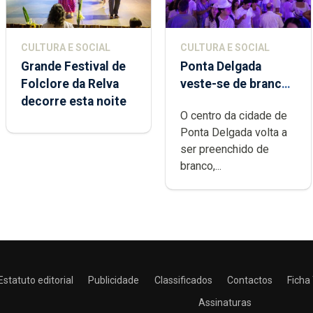
CULTURA E SOCIAL
CULTURA E SOCIAL
Grande Festival de
Ponta Delgada
Folclore da Relva
veste-se de branco
decorre esta noite
sábado
O centro da cidade de
Ponta Delgada volta a
ser preenchido de
branco,...
Estatuto editorial
Publicidade
Classificados
Contactos
Ficha
Assinaturas