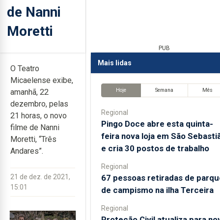
de Nanni
Moretti
PUB
Mais lidas
O Teatro
Micaelense exibe,
Hoje
Semana
Mês
amanhã, 22
dezembro, pelas
Regional
21 horas, o novo
Pingo Doce abre esta quinta-
filme de Nanni
feira nova loja em São Sebasti
Moretti, “Três
e cria 30 postos de trabalho
Andares”.
Regional
67 pessoas retiradas de parqu
21 de dez. de 2021,
15:01
de campismo na ilha Terceira
Regional
Proteção Civil atualiza para no