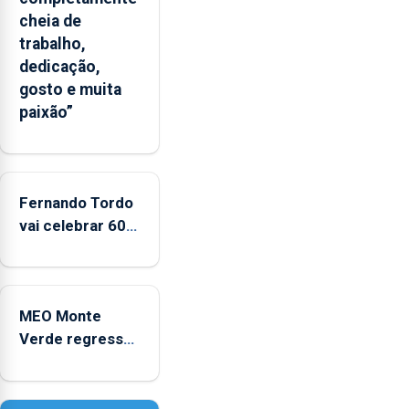
um
cheia de
“decréscimo
trabalho,
significativo”
dedicação,
da
gosto e muita
CPUE
paixão”
entre
2022
e
2025
Fernando Tordo
vai celebrar 60
anos de carreira
no Coliseu
Micaelense
MEO Monte
Verde regressa
com reforço da
acessibilidade