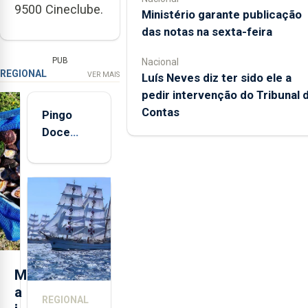
9500 Cineclube.
Ministério garante publicação
das notas na sexta-feira
PUB
Nacional
REGIONAL
VER MAIS
Luís Neves diz ter sido ele a
pedir intervenção do Tribunal 
Contas
Pingo
Doce
abre esta
quinta-
feira nova
loja em
São
Sebastião
e cria 30
postos de
M
trabalho
a
REGIONAL