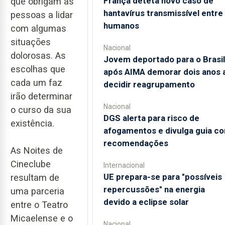
França deteta novo caso de
que obrigam as
hantavírus transmissível entre
pessoas a lidar
humanos
com algumas
situações
Nacional
dolorosas. As
Jovem deportado para o Brasil
escolhas que
após AIMA demorar dois anos 
cada um faz
decidir reagrupamento
irão determinar
Nacional
o curso da sua
DGS alerta para risco de
existência.
afogamentos e divulga guia c
recomendações
As Noites de
Cineclube
Internacional
UE prepara-se para "possíveis
resultam de
repercussões" na energia
uma parceria
devido a eclipse solar
entre o Teatro
Micaelense e o
Nacional