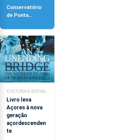
Conservatório
de Ponta
Delgada vai
contar com
novos
instrumentos
CULTURA E SOCIAL
Livro leva
Açores à nova
geração
açordescenden
te