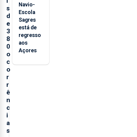
i
Navio-
s
Escola
d
Sagres
e
está de
3
regresso
8
aos
0
Açores
o
c
o
r
r
ê
n
c
i
a
s