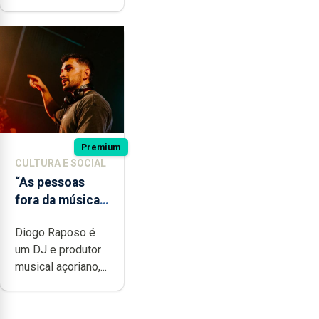
Premium
CULTURA E SOCIAL
“As pessoas
fora da música
não têm a
Diogo Raposo é
noção do quão
um DJ e produtor
difícil é
musical açoriano,...
produzir uma
música”