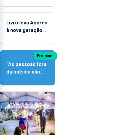
contar com
novos
instrumentos
Livro leva Açores
à nova geração
açordescendente
Premium
“As pessoas fora
da música não
têm a noção do
quão difícil é
produzir uma
música”