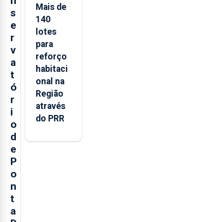
n
Mais de
s
140
e
lotes
r
para
v
reforço
a
habitaci
t
onal na
ó
Região
r
através
i
do PRR
o
d
e
P
o
n
t
a