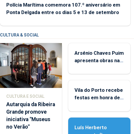
Polícia Marítima comemora 107.º aniversário em
Ponta Delgada entre os dias 5 e 13 de setembro
CULTURA & SOCIAL
Arsénio Chaves Puim
apresenta obras na
Biblioteca de Vila do
Porto
Vila do Porto recebe
CULTURA E SOCIAL
festas em honra de
Autarquia da Ribeira
Nossa Senhora da
Grande promove
Assunção
iniciativa "Museus
no Verão"
Luís Herberto