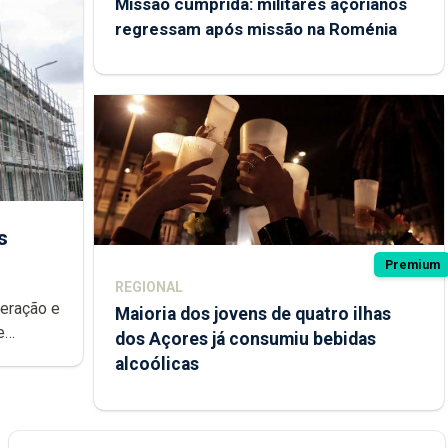
Missão cumprida: militares açorianos
regressam após missão na Roménia
s
Premium
REGIONAL
peração e
Maioria dos jovens de quatro ilhas
e
dos Açores já consumiu bebidas
ional.
alcoólicas