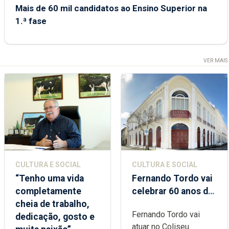
Mais de 60 mil candidatos ao Ensino Superior na
1.ª fase
VER MAIS
CULTURA E SOCIAL
CULTURA E SOCIAL
“Tenho uma vida
Fernando Tordo vai
completamente
celebrar 60 anos de
cheia de trabalho,
carreira no Coliseu
Fernando Tordo vai
dedicação, gosto e
Micaelense
atuar no Coliseu