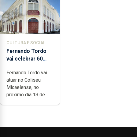
CULTURA E SOCIAL
Fernando Tordo
vai celebrar 60
anos de carreira
Fernando Tordo vai
no Coliseu
atuar no Coliseu
Micaelense
Micaelense, no
próximo dia 13 de...