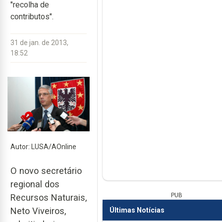
"recolha de
contributos".
31 de jan. de 2013,
18:52
Autor: LUSA/AOnline
O novo secretário
regional dos
PUB
Recursos Naturais,
Neto Viveiros,
Últimas Notícias