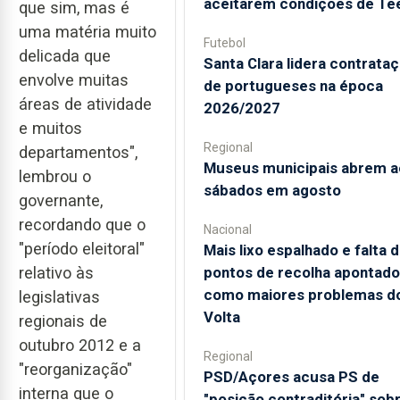
aceitarem condições de Te
que sim, mas é
uma matéria muito
Futebol
delicada que
Santa Clara lidera contrata
envolve muitas
de portugueses na época
áreas de atividade
2026/2027
e muitos
Regional
departamentos",
Museus municipais abrem a
lembrou o
sábados em agosto
governante,
recordando que o
Nacional
"período eleitoral"
Mais lixo espalhado e falta 
relativo às
pontos de recolha apontad
como maiores problemas d
legislativas
Volta
regionais de
outubro 2012 e a
Regional
"reorganização"
PSD/Açores acusa PS de
interna que o
"posição contraditória" sob