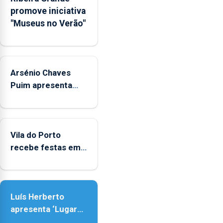
Rede
promove iniciativa
Municipal
"Museus no Verão"
de
Museus
aos
sábados
Arsénio Chaves
durante
o
Puim apresenta
mês
obras na Biblioteca
de
de Vila do Porto
agosto,
entre
Vila do Porto
as
recebe festas em
14h00
honra de Nossa
e
Senhora da
as
Assunção
18h00.
Luís Herberto
apresenta ‘Lugares
da Paisagem’