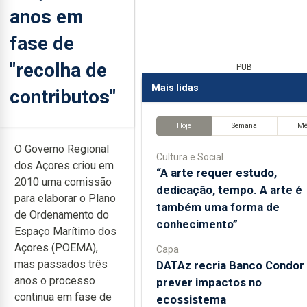
anos em
fase de
"recolha de
PUB
Mais lidas
contributos"
Hoje
Semana
M
O Governo Regional
Cultura e Social
dos Açores criou em
“A arte requer estudo,
2010 uma comissão
dedicação, tempo. A arte é
para elaborar o Plano
também uma forma de
de Ordenamento do
conhecimento”
Espaço Marítimo dos
Açores (POEMA),
Capa
mas passados três
DATAz recria Banco Condor
anos o processo
prever impactos no
continua em fase de
ecossistema