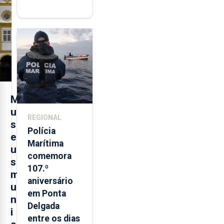
"posição
contraditória"
sobre
evolução
turística
M
u
REGIONAL
s
Polícia
e
Marítima
u
comemora
s
107.º
m
aniversário
u
em Ponta
n
Delgada
i
entre os dias