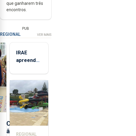
que ganharem três
encontros.
PUB
REGIONAL
VER MAIS
IRAE
apreendeu
mais de 32
toneladas
de
alimentos
entre
2021 e
2025 nos
Açores
C
â
REGIONAL