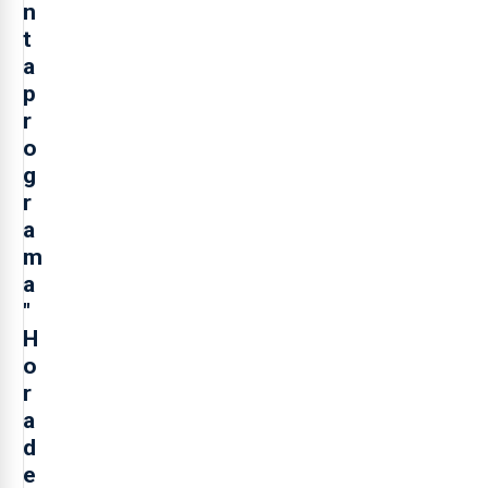
n
t
a
p
r
o
g
r
a
m
a
"
H
o
r
a
d
e