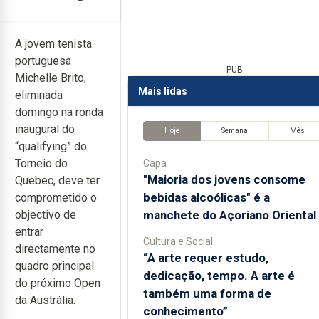
A jovem tenista
portuguesa
PUB
Michelle Brito,
Mais lidas
eliminada
domingo na ronda
inaugural do
Hoje
Semana
Mês
“qualifying” do
Torneio do
Capa
"Maioria dos jovens consome
Quebec, deve ter
bebidas alcoólicas" é a
comprometido o
manchete do Açoriano Oriental
objectivo de
entrar
Cultura e Social
directamente no
“A arte requer estudo,
quadro principal
dedicação, tempo. A arte é
do próximo Open
também uma forma de
da Austrália.
conhecimento”