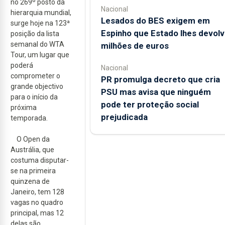
no 269º posto da
Nacional
hierarquia mundial,
Lesados do BES exigem em
surge hoje na 123ª
Espinho que Estado lhes devolv
posição da lista
semanal do WTA
milhões de euros
Tour, um lugar que
poderá
Nacional
comprometer o
PR promulga decreto que cria
grande objectivo
PSU mas avisa que ninguém
para o início da
pode ter proteção social
próxima
prejudicada
temporada.
O Open da
Austrália, que
costuma disputar-
se na primeira
quinzena de
Janeiro, tem 128
vagas no quadro
principal, mas 12
delas são