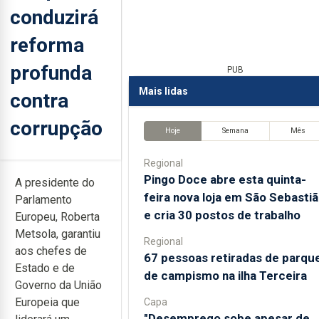
conduzirá
reforma
profunda
PUB
Mais lidas
contra
corrupção
Hoje
Semana
Mês
Regional
Pingo Doce abre esta quinta-
A presidente do
feira nova loja em São Sebasti
Parlamento
e cria 30 postos de trabalho
Europeu, Roberta
Metsola, garantiu
Regional
aos chefes de
67 pessoas retiradas de parqu
Estado e de
de campismo na ilha Terceira
Governo da União
Europeia que
Capa
"Desemprego sobe apesar de