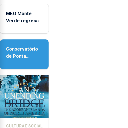
Micaelense
MEO Monte
Verde regressa
com reforço da
acessibilidade
Conservatório
de Ponta
Delgada vai
contar com
novos
instrumentos
CULTURA E SOCIAL