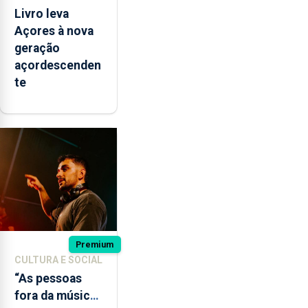
Livro leva
Açores à nova
geração
açordescenden
te
Premium
CULTURA E SOCIAL
“As pessoas
fora da música