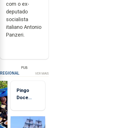
com o ex-
deputado
socialista
italiano Antonio
Panzeri.
PUB
REGIONAL
VER MAIS
Pingo
Doce
abre esta
quinta-
feira nova
loja em