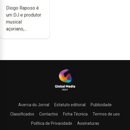
não têm a
Diogo Raposo é
noção do quão
um DJ e produtor
difícil é
musical
produzir uma
açoriano,...
música”
Acerca do Jornal
Estatuto editorial
Publicidade
Classificados
Contactos
Ficha Técnica
Termos de uso
Política de Privacidade
Assinaturas