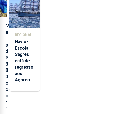
São
Sebastião
e cria 30
postos de
M
trabalho
a
REGIONAL
i
Navio-
s
Escola
d
Sagres
e
está de
3
regresso
8
aos
0
Açores
o
c
o
r
r