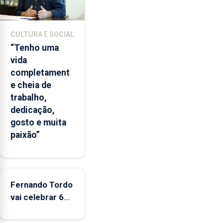
2026.
A
ilha
CULTURA E SOCIAL
das
“Tenho uma
Flores
vida
apresenta
completament
um
e cheia de
“decréscimo
trabalho,
significativo”
dedicação,
da
gosto e muita
CPUE
paixão”
entre
2022
e
2025
Fernando Tordo
vai celebrar 60
anos de carreira
no Coliseu