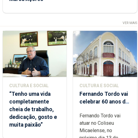
VER MAIS
CULTURA E SOCIAL
CULTURA E SOCIAL
“Tenho uma vida
Fernando Tordo vai
completamente
celebrar 60 anos de
cheia de trabalho,
carreira no Coliseu
Fernando Tordo vai
dedicação, gosto e
Micaelense
atuar no Coliseu
muita paixão”
Micaelense, no
próximo dia 13 de...