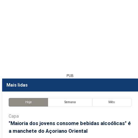
PUB
Mais lidas
Hoje
Semana
Mês
Capa
"Maioria dos jovens consome bebidas alcoólicas" é
a manchete do Açoriano Oriental