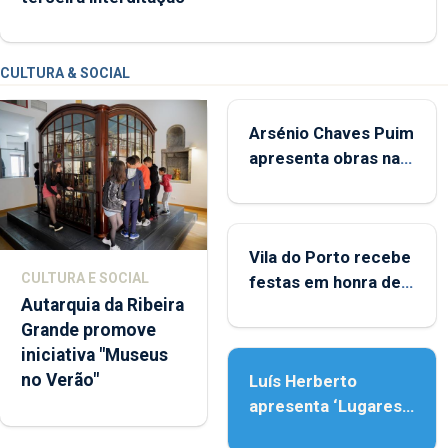
CULTURA & SOCIAL
Arsénio Chaves Puim
apresenta obras na
Biblioteca de Vila do
Porto
Vila do Porto recebe
CULTURA E SOCIAL
festas em honra de
Autarquia da Ribeira
Nossa Senhora da
Grande promove
Assunção
iniciativa "Museus
no Verão"
Luís Herberto
apresenta ‘Lugares
da Paisagem’