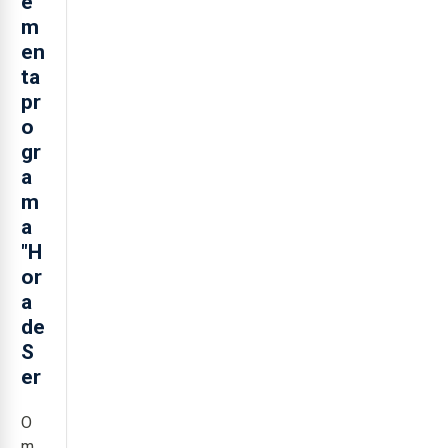
e
m
en
ta
pr
o
gr
a
m
a
"H
or
a
de
S
er
O
município