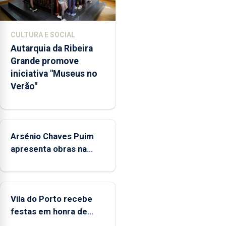
da
promoção
de
CULTURA E SOCIAL
competências
Autarquia da Ribeira
pessoais,
Grande promove
emocionais
iniciativa "Museus no
e
Verão"
sociais
junto
das
crianças
Arsénio Chaves Puim
apresenta obras na
Biblioteca de Vila do
Porto
Vila do Porto recebe
festas em honra de
Nossa Senhora da