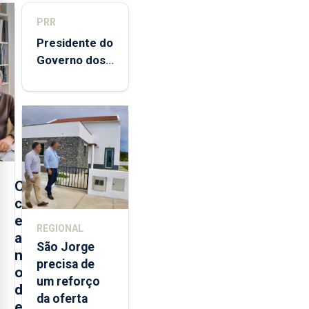
PRR
Presidente do
Governo dos
Açores
destaca
execução e
modernização
da saúde
O
c
e
REGIONAL
a
São Jorge
n
precisa de
o
um reforço
d
da oferta
e