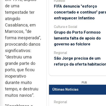
Futebol
de uma
FIFA denuncia "esforço
concertado e contínuo" par
tempestade ter
enfraquecer Infantino
atingido
Casablanca, em
Cultura e Social
Marrocos, “de
Grupo do Porto Formoso
forma inesperada”,
lamenta falta de apoio do
governo ao folclore
provocando danos
significativos:
Regional
“destruiu uma
São Jorge precisa de um
grande parte do
reforço da oferta habitacion
porto, que ficou
inoperativo
durante muito
PUB
tempo, e destruiu
Últimas Notícias
muitos navios”.
Regional