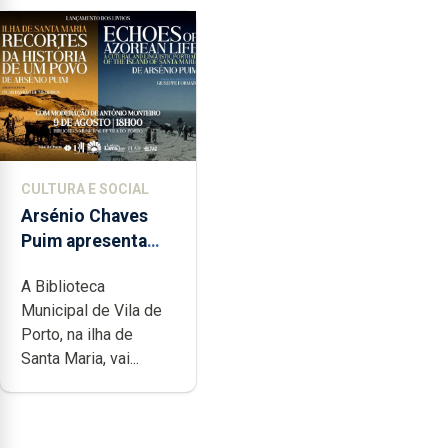
CULTURA E SOCIAL
Arsénio Chaves
Puim apresenta
obras na
A Biblioteca
Biblioteca de Vila
Municipal de Vila de
do Porto
Porto, na ilha de
Santa Maria, vai...