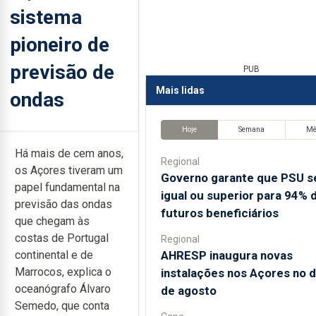
sistema
pioneiro de
previsão de
PUB
Mais lidas
ondas
Hoje
Semana
M
Há mais de cem anos,
Regional
os Açores tiveram um
Governo garante que PSU s
papel fundamental na
igual ou superior para 94% 
previsão das ondas
futuros beneficiários
que chegam às
costas de Portugal
Regional
AHRESP inaugura novas
continental e de
Marrocos, explica o
instalações nos Açores no d
oceanógrafo Álvaro
de agosto
Semedo, que conta